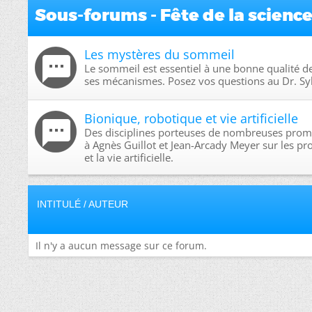
Sous-forums - Fête de la scienc
Les mystères du sommeil
Le sommeil est essentiel à une bonne qualité de
ses mécanismes. Posez vos questions au Dr. Syl
Bionique, robotique et vie artificielle
Des disciplines porteuses de nombreuses prome
à Agnès Guillot et Jean-Arcady Meyer sur les pr
et la vie artificielle.
INTITULÉ
/
AUTEUR
Il n'y a aucun message sur ce forum.