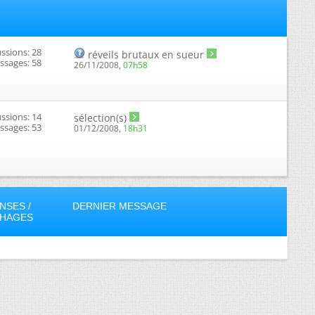
ssions: 28
réveils brutaux en sueur
ssages: 58
26/11/2008,
07h58
ssions: 14
sélection(s)
ssages: 53
01/12/2008,
18h31
NSES /
DERNIER MESSAGE
CHAGES