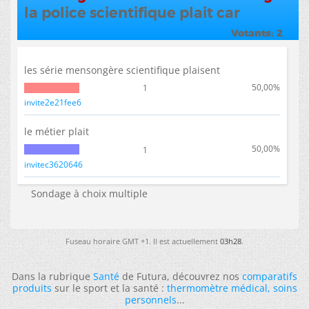
la police scientifique plait car
Votants
2
.
les série mensongère scientifique plaisent
50,00%
1
invite2e21fee6
le métier plait
50,00%
1
invitec3620646
Sondage à choix multiple
Fuseau horaire GMT +1. Il est actuellement
03h28
.
Dans la rubrique
Santé
de Futura, découvrez nos
comparatifs
produits
sur le sport et la santé :
thermomètre médical
,
soins
personnels
...