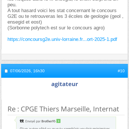
peu.
A tout hasard voici les stat concernant le concours
G2E ou te retrouveras les 3 écoles de geologie (geol ,
ensegid et eost)
(Sorbonne polytech est sur le concours agro)
https://concoursg2e.univ-lorraine.fr...ort-2025-1.pdf
07/06/2026,
16h30
#10
agitateur
Re : CPGE Thiers Marseille, Internat
Envoyé par
Brother95
D'un autre côté vu que tu semblais vouloir minimiser