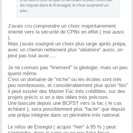
les risques dans le fil ensegid, le choix surprend un
peu.
J'avais cru comprendre un choix majoritairement
orienté vers la sécurité de CPBx en effet ( moi aussi
).
Mais j'avais souligné un choix plus large aprés prépa,
avec un chemin nettement plus "aléatoire" aussi, on
peut pas tout avoir.....
Je ne connais pas "finement" la géologie, mais un peu
quand même.
C'est un domaine de "niche" ou les écoles sont trés
peu nombreuses, et considérablement plus qu'en "bio"
il peut exister des Master Fac trés crédibles, sur des
projets précis si on a des idées trés précises.
Une bascule depuis une BCPST vers la fac ( le cas
échéant ), sera possiblement plus "facile" que depuis
une prépa intégrée dans un périmètre trés national.
Le refus de Ensegid ( acquis "hier" à 95 % ) peut
s'entendre, dans le sens ou ne pas faire focus