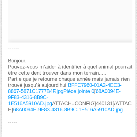
------
Bonjour,
Pouvez-vous m’aider à identifier à quel animal pourrait
être cette dent trouver dans mon terrain.....
Partie que je retourne chaque année mais jamais rien
trouvé jusqu’à aujourd’hui
BFFC7960-01A2-4EC3-
8867-5871C1777B4F.jpg
Pièce jointe 0
[
68A0094E-
9F83-4316-8B9C-
1E516A5910AD.jpg
ATTACH=CONFIG]440131[/ATTAC
H]
68A0094E-9F83-4316-8B9C-1E516A5910AD.jpg
-----