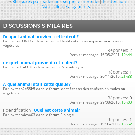
«
Blessures par balle sans séquelle mortelle
|
Pré tension
Naturelle des ligaments
»
DISCUSSIONS SIMILAIRES
De quel animal provient cette dent ?
Par invite8039272f dans le forum Identification des espèces animales ou
végétales
Réponses:
2
Dernier message:
16/05/2021,
19h44
de quel animal provient cette dent?
Par invited1e66287 dans le forum Paléontologie
Réponses:
1
Dernier message:
30/11/2019,
21h38
A quel animal était cette queue?
Par invitecb2e55b5 dans le forum Identification des espèces animales ou
végétales
Réponses:
0
Dernier message:
29/08/2015,
15h03
[Identification]
Quel est cette animal?
Par invite4adcaa03 dans le forum Biologie
Réponses:
1
Dernier message:
19/06/2008,
15h52