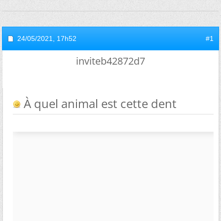
24/05/2021,
17h52
#1
inviteb42872d7
À quel animal est cette dent