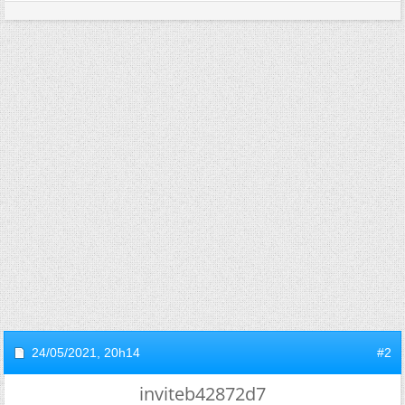
24/05/2021,
20h14
#2
inviteb42872d7