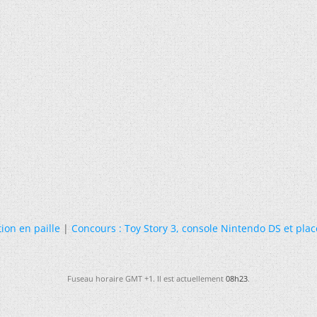
ion en paille
|
Concours : Toy Story 3, console Nintendo DS et pla
Fuseau horaire GMT +1. Il est actuellement
08h23
.