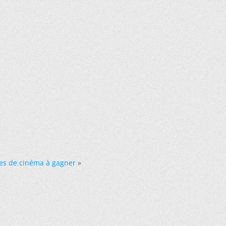
ces de cinéma à gagner
»