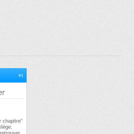
#1
er
r chapitre"
ilège,
 retrouver