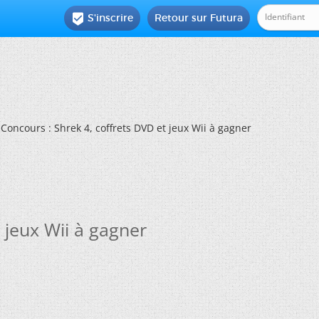
S'inscrire
Retour sur Futura

Concours : Shrek 4, coffrets DVD et jeux Wii à gagner
 jeux Wii à gagner