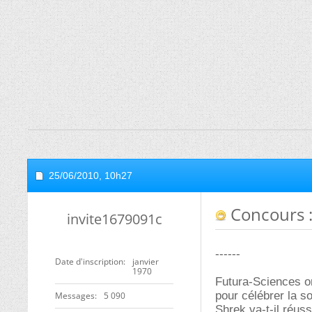
25/06/2010,
10h27
Concours : 
invite1679091c
------
Date d'inscription
janvier
1970
Futura-Sciences org
pour célébrer la so
Messages
5 090
Shrek va-t-il réuss