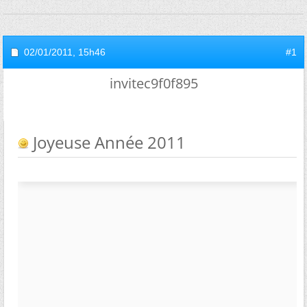
02/01/2011,
15h46
#1
invitec9f0f895
Joyeuse Année 2011