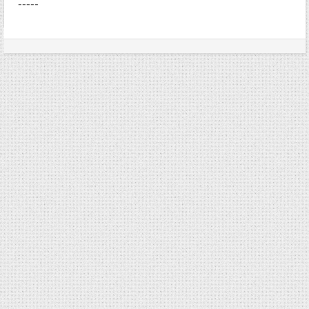
-----