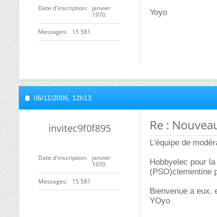
Date d'inscription
janvier
Yoyo
1970
Messages
15 581
06/11/2006,
12h13
Re : Nouvea
invitec9f0f895
L'équipe de modérat
Date d'inscription
janvier
Hobbyelec pour la 
1970
(PSO)clementine p
Messages
15 581
Bienvenue a eux, 
YOyo