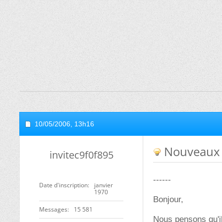
10/05/2006,
13h16
Nouveaux 
invitec9f0f895
------
Date d'inscription
janvier
1970
Bonjour,
Messages
15 581
Nous pensons qu'i