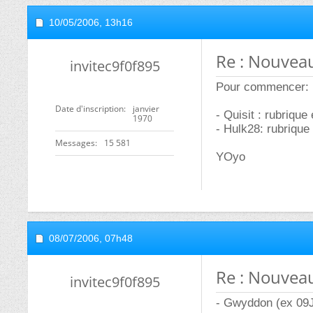
10/05/2006,
13h16
Re : Nouvea
invitec9f0f895
Pour commencer:
Date d'inscription
janvier
- Quisit : rubrique
1970
- Hulk28: rubrique
Messages
15 581
YOyo
08/07/2006,
07h48
Re : Nouvea
invitec9f0f895
- Gwyddon (ex 09J