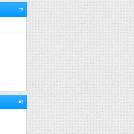
#2
#3