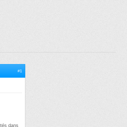
#1
utés dans