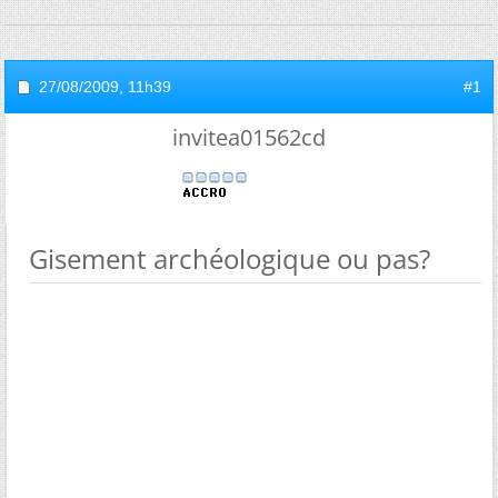
27/08/2009,
11h39
#1
invitea01562cd
Gisement archéologique ou pas?