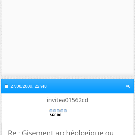
27/08/2009,
22h48
#6
invitea01562cd
Re : Gisement archéologique ou