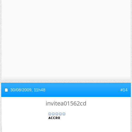
30/08/2009,
11h48
#14
invitea01562cd