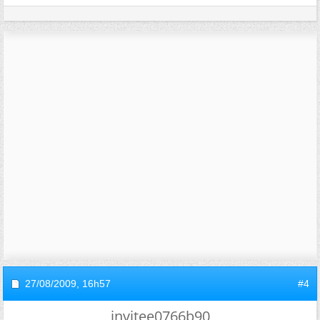
27/08/2009,
16h57
#4
invitee0766b90