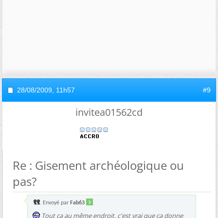
28/08/2009,
11h57
#9
invitea01562cd
Re : Gisement archéologique ou
pas?
Envoyé par
Fab63
Tout ça au même endroit, c'est vrai que ça donne