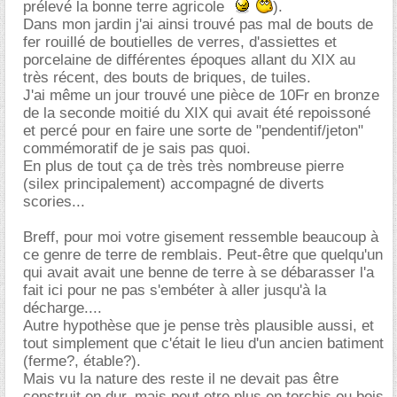
prélevé la bonne terre agricole
).
Dans mon jardin j'ai ainsi trouvé pas mal de bouts de
fer rouillé de boutielles de verres, d'assiettes et
porcelaine de différentes époques allant du XIX au
très récent, des bouts de briques, de tuiles.
J'ai même un jour trouvé une pièce de 10Fr en bronze
de la seconde moitié du XIX qui avait été repoissoné
et percé pour en faire une sorte de "pendentif/jeton"
commémoratif de je sais pas quoi.
En plus de tout ça de très très nombreuse pierre
(silex principalement) accompagné de diverts
scories...
Breff, pour moi votre gisement ressemble beaucoup à
ce genre de terre de remblais. Peut-être que quelqu'un
qui avait avait une benne de terre à se débarasser l'a
fait ici pour ne pas s'embéter à aller jusqu'à la
décharge....
Autre hypothèse que je pense très plausible aussi, et
tout simplement que c'était le lieu d'un ancien batiment
(ferme?, étable?).
Mais vu la nature des reste il ne devait pas être
construit en dur, mais peut etre plus en torchis ou bois