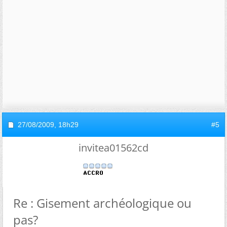
27/08/2009,
18h29
#5
invitea01562cd
Re : Gisement archéologique ou
pas?