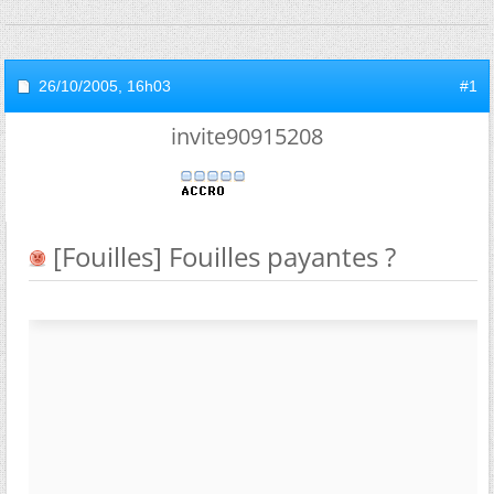
26/10/2005,
16h03
#1
invite90915208
[Fouilles] Fouilles payantes ?