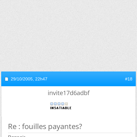
29/10/2005,
22h47
#18
invite17d6adbf
Re : fouilles payantes?