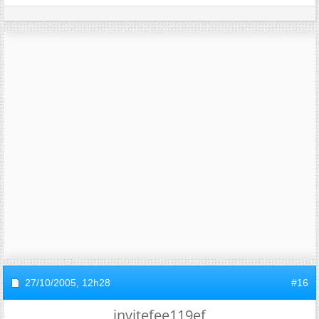
27/10/2005,
12h28
#16
invitefee119ef