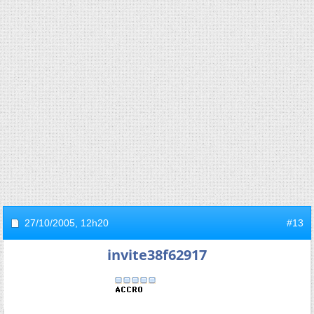
27/10/2005,
12h20
#13
invite38f62917