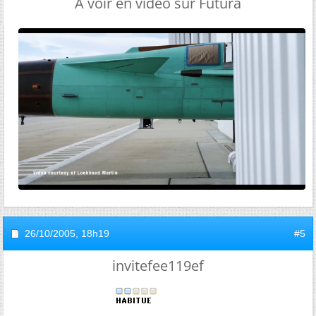
A voir en vidéo sur Futura
26/10/2005,
18h19
#5
invitefee119ef