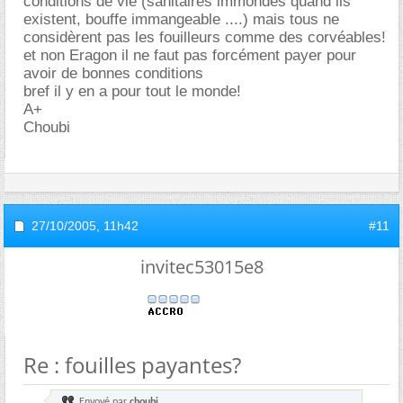
conditions de vie (sanitaires immondes quand ils
existent, bouffe immangeable ....) mais tous ne
considèrent pas les fouilleurs comme des corvéables!
et non Eragon il ne faut pas forcément payer pour
avoir de bonnes conditions
bref il y en a pour tout le monde!
A+
Choubi
27/10/2005,
11h42
#11
invitec53015e8
Re : fouilles payantes?
Envoyé par
choubi