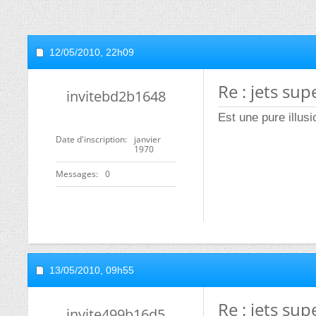
12/05/2010,
22h09
Re : jets su
invitebd2b1648
Est une pure illusio
Date d'inscription
janvier
1970
Messages
0
13/05/2010,
09h55
Re : jets su
invite499b16d5