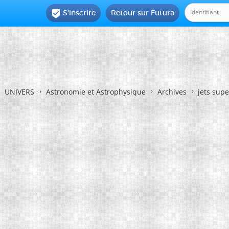
S'inscrire
Retour sur Futura

UNIVERS
Astronomie et Astrophysique
Archives
jets sup