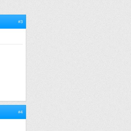
#3
#4