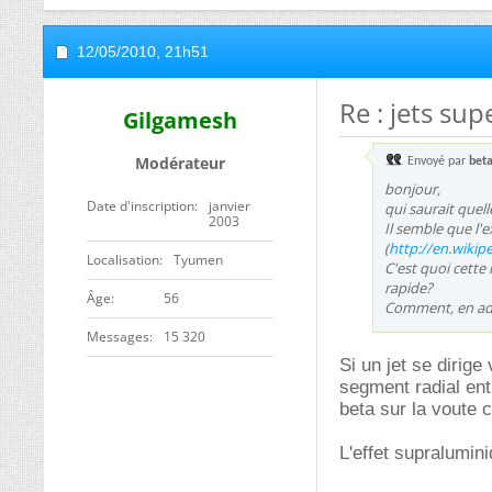
12/05/2010,
21h51
Re : jets su
Gilgamesh
Modérateur
Envoyé par
beta
bonjour,
Date d'inscription
janvier
qui saurait quel
2003
Il semble que l'
(
http://en.wikip
Localisation
Tyumen
C'est quoi cette
rapide?
ge
56
Comment, en addi
Messages
15 320
Si un jet se dirige
segment radial ent
beta sur la voute c
L'effet supralumin