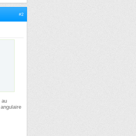
#2
t au
 angulaire