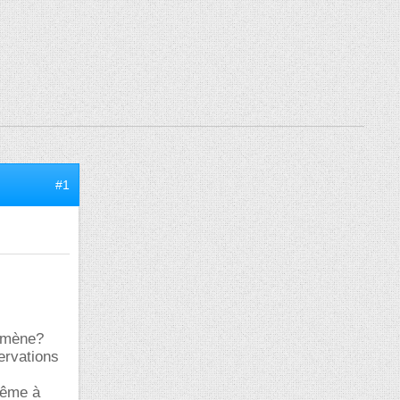
#1
nomène?
ervations
 même à