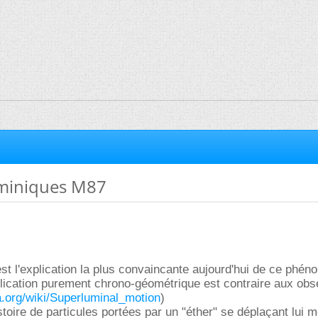
uminiques M87
 est l'explication la plus convaincante aujourd'hui de ce phé
plication purement chrono-géométrique est contraire aux obs
ia.org/wiki/Superluminal_motion
)
istoire de particules portées par un "éther" se déplaçant lui