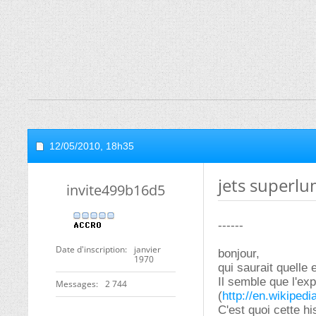
12/05/2010,
18h35
jets superl
invite499b16d5
------
Date d'inscription
janvier
bonjour,
1970
qui saurait quelle
Il semble que l'ex
Messages
2 744
(
http://en.wikiped
C'est quoi cette h