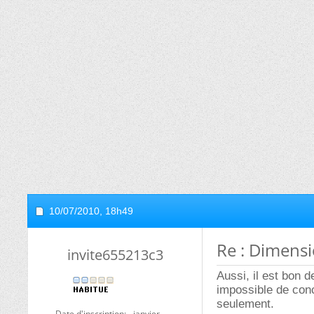
10/07/2010,
18h49
Re : Dimens
invite655213c3
Aussi, il est bon d
impossible de con
seulement.
Date d'inscription
janvier