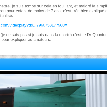
ttre, je suis tombé sur cela en fouillant, et malgré la simpli
docu pour enfant de moins de 7 ans, c'est très bien expliqué e
tualisé:
le.com/videoplay?do...7960758177980#
ré (je ne sais pas si je suis dans la charte) c'est le Dr Quantu
n pour expliquer au amateurs.