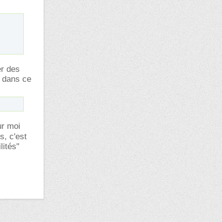
er des
e dans ce
ur moi
s, c'est
lités"