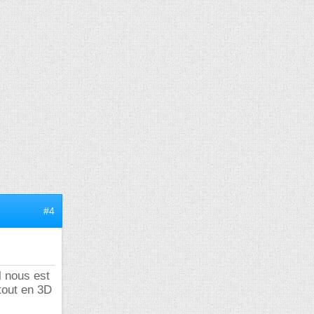
#4
l nous est
tout en 3D