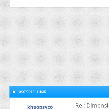
10/07/2010,
11h35
Re : Dimens
kheopsyco