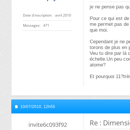
je ne pense pas qu
Date d'inscription
avril 2010
Pour ce qui est de
me permet pas de t
Messages
471
que moi.
Cependant je ne p
torons de plus en 
Veu tu dire par là 
échelle.Un peu com
atome?
Et pourquoi 11?trè
10/07/2010,
12h55
Re : Dimens
invite6c093f92