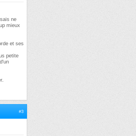
 sais ne
oup mieux
rde et ses
us petite
d'un
r.
#3