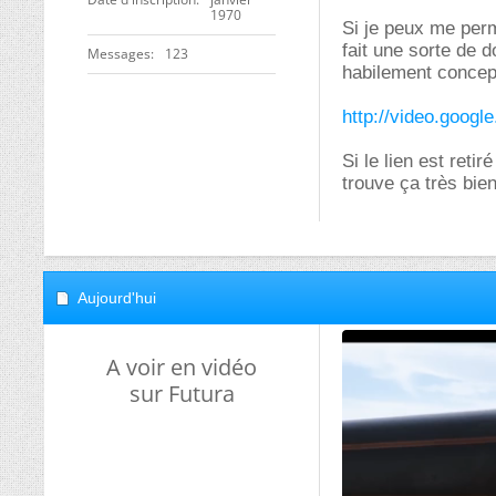
1970
Si je peux me perme
fait une sorte de 
Messages
123
habilement concep
http://video.goog
Si le lien est reti
trouve ça très bie
Aujourd'hui
A voir en vidéo
sur Futura