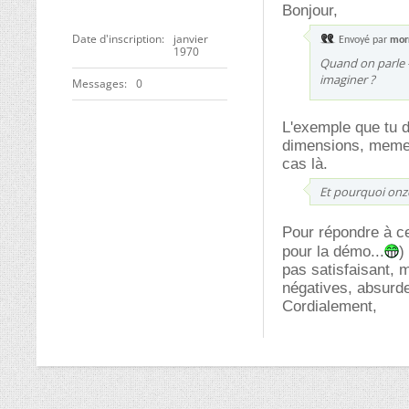
Bonjour,
Date d'inscription
janvier
Envoyé par
mor
1970
Quand on parle -j
imaginer ?
Messages
0
L'exemple que tu d
dimensions, meme s
cas là.
Et pourquoi onz
Pour répondre à ce
pour la démo...
)
pas satisfaisant, 
négatives, absurde
Cordialement,