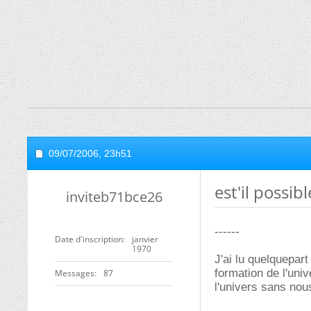
09/07/2006,
23h51
est'il possible
inviteb71bce26
------
Date d'inscription
janvier
1970
J'ai lu quelquepar
formation de l'uni
Messages
87
l'univers sans no