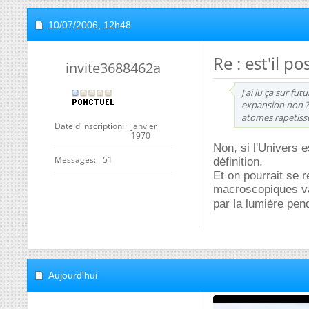
10/07/2006,
12h48
Re : est'il pos
invite3688462a
J'ai lu ça sur fu
expansion non ? 
atomes rapetiss
Date d'inscription
janvier
1970
Non, si l'Univers 
Messages
51
définition.
Et on pourrait se r
macroscopiques var
par la lumière pen
Aujourd'hui