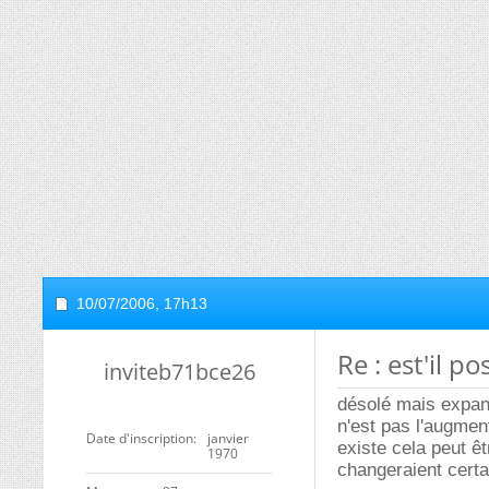
10/07/2006,
17h13
Re : est'il pos
inviteb71bce26
désolé mais expans
n'est pas l'augmen
Date d'inscription
janvier
existe cela peut êt
1970
changeraient cert