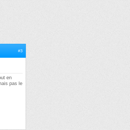
#3
out en
mais pas le