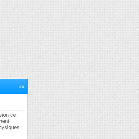
#5
sion ce
ement
physiques