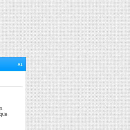
#1
la
 que