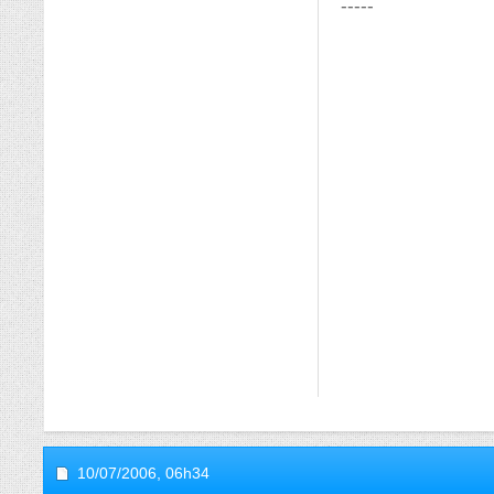
-----
10/07/2006,
06h34