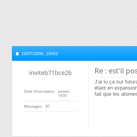
10/07/2006,
10h52
Re : est'il pos
inviteb71bce26
J'ai lu ça sur futu
étant en expansion
Date d'inscription
janvier
fait que les atome
1970
Messages
87