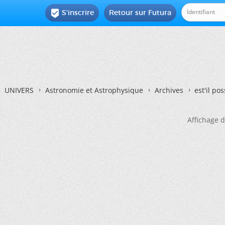
S'inscrire
Retour sur Futura

UNIVERS
Astronomie et Astrophysique
Archives
est'il pos
Affichage d