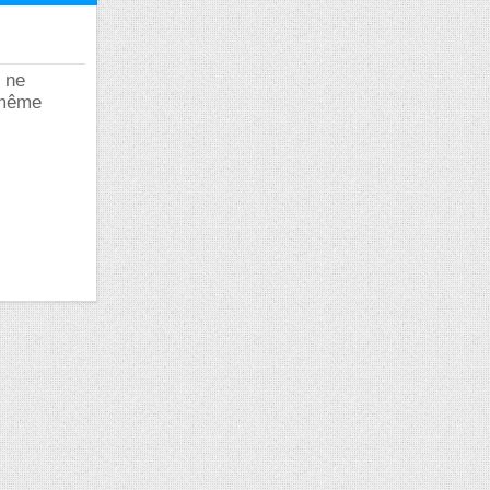
s ne
 même