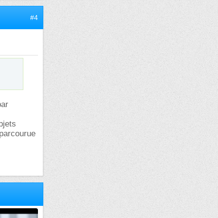
#4
par
bjets
 parcourue