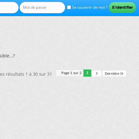
Se souvenir de moi ?
sible...?
es résultats 1 à 30 sur 31
Page 1 sur 2
1
Dernière