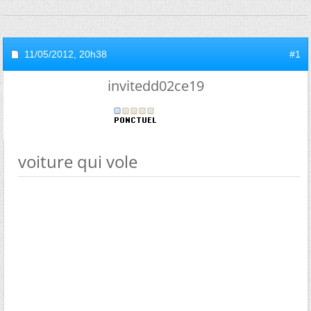
11/05/2012,
20h38
#1
invitedd02ce19
voiture qui vole