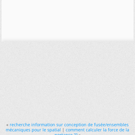
«
recherche information sur conception de fusée/ensembles
mécaniques pour le spatial
|
comment calculer la force de la
portance ??
»