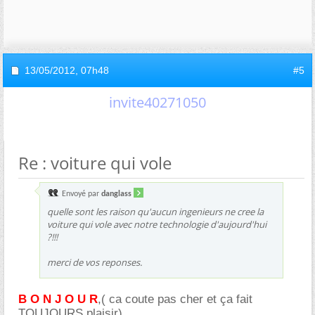
13/05/2012,
07h48
#5
invite40271050
Re : voiture qui vole
Envoyé par
danglass
quelle sont les raison qu'aucun ingenieurs ne cree la
voiture qui vole avec notre technologie d'aujourd'hui
?!!!
merci de vos reponses.
B O N J O U R
,( ca coute pas cher et ça fait
TOUJOURS plaisir)