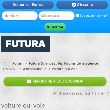
Retour sur Futura
S'inscrire

Se souvenir de moi ?
Forum
Futura-Sciences : les forums de la science
UNIVERS
Astronautique
voiture qui vole

RÉPONDRE À LA DISCUSSION
Affichage des résultats 1 à 7 sur 7
voiture qui vole