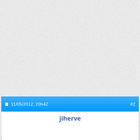
11/05/2012,
20h42
#2
jiherve