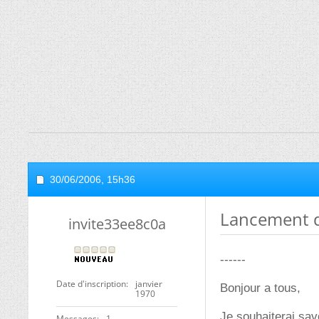
30/06/2006,
15h36
Lancement d
invite33ee8c0a
------
Date d'inscription
janvier
Bonjour a tous,
1970
Je souhaiterai savo
Messages
1