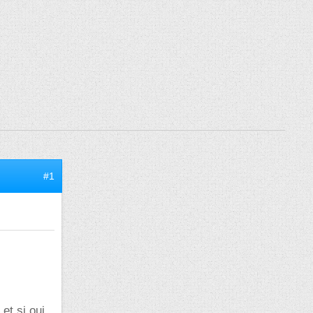
#1
et si oui,