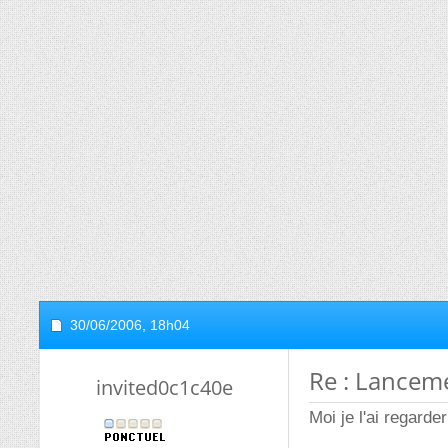
30/06/2006,
18h04
Re : Lancem
invited0c1c40e
Moi je l'ai regarde