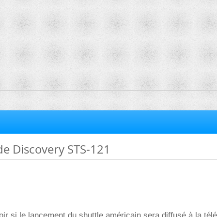
e Discovery STS-121
ir si le lancement du shuttle américain sera diffusé à la télé 