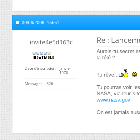
30/06/2006,
15h51
Re : Lancem
invite4e5d163c
Aurais-tu secret e
la télé ?
Date d'inscription
janvier
1970
Tu rêve...
Messages
326
Tu pourras voir les
NASA, via leur sit
www.nasa.gov
On est jamais auss