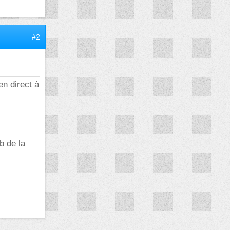
#2
en direct à
b de la