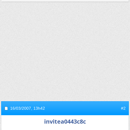
16/03/2007,
13h42
#2
invitea0443c8c