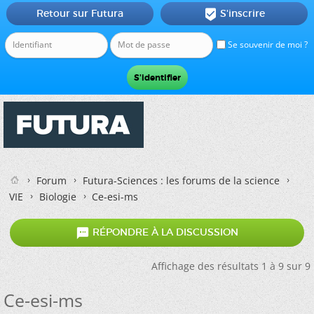
Retour sur Futura
S'inscrire

Se souvenir de moi ?
Forum
Futura-Sciences : les forums de la science
VIE
Biologie
Ce-esi-ms

RÉPONDRE À LA DISCUSSION
Affichage des résultats 1 à 9 sur 9
Ce-esi-ms