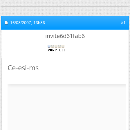
16/03/2007,
13h36
#1
invite6d61fab6
Ce-esi-ms