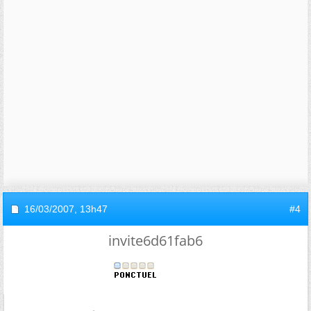
16/03/2007,
13h47
#4
invite6d61fab6