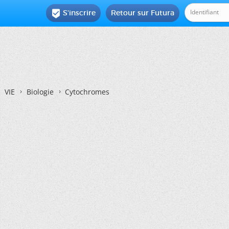
S'inscrire
Retour sur Futura

VIE
Biologie
Cytochromes