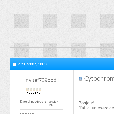
27/04/2007,
18h38
Cytochro
invitef739bbd1
------
Date d'inscription
janvier
Bonjour!
1970
J'ai ici un exerci
Messages
1