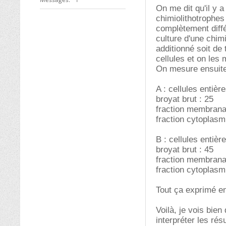
On me dit qu'il y 
chimiolithotrophes
complètement diffé
culture d'une chimi
additionné soit de 
cellules et on les
On mesure ensuite 
A : cellules entière
broyat brut : 25
fraction membranai
fraction cytoplasm
B : cellules entièr
broyat brut : 45
fraction membranai
fraction cytoplasm
Tout ça exprimé e
Voilà, je vois bien
interpréter les résu