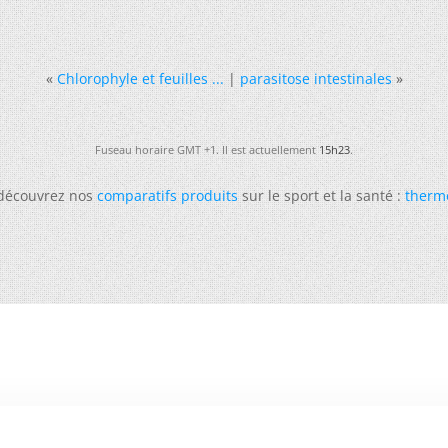
«
Chlorophyle et feuilles ...
|
parasitose intestinales
»
Fuseau horaire GMT +1. Il est actuellement
15h23
.
 découvrez nos
comparatifs produits
sur le sport et la santé :
therm
-
Futura
-
Archives
-
Conso
-