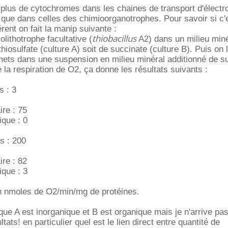
a plus de cytochromes dans les chaines de transport d'électr
 que dans celles des chimioorganotrophes. Pour savoir si c'
rent on fait la manip suivante :
thiobacillus
olithotrophe facultative (
A2) dans un milieu miné
thiosulfate (culture A) soit de succinate (culture B). Puis on 
 mets dans une suspension en milieu minéral additionné de s
la respiration de O2, ça donne les résultats suivants :
s : 3
re : 75
ique : 0
es : 200
re : 82
ique : 3
n nmoles de O2/min/mg de protéines.
 que A est inorganique et B est organique mais je n'arrive pa
ltats! en particulier quel est le lien direct entre quantité de