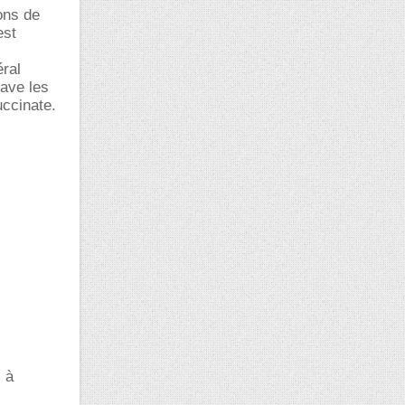
ons de
est
ral
lave les
uccinate.
s à