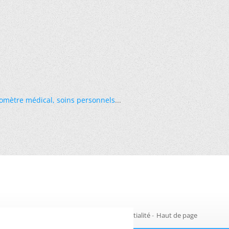
omètre médical
,
soins personnels
...
Gestion des cookies
-
Politique de confidentialité
-
Haut de page