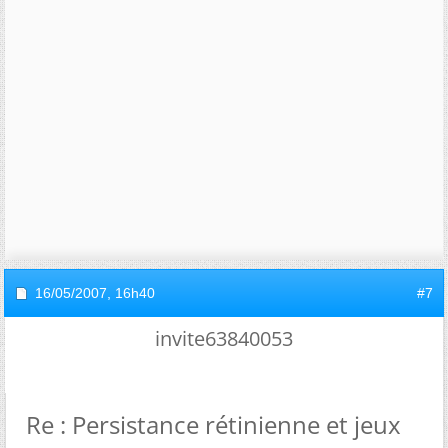
16/05/2007,
16h40
#7
invite63840053
Re : Persistance rétinienne et jeux