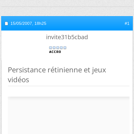
15/05/2007,
18h25
#1
invite31b5cbad
Persistance rétinienne et jeux
vidéos