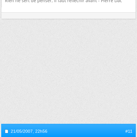
Rien ne sert de penser, il faut réfléchir avant - Pierre Dac
21/05/2007,
22h56
#11