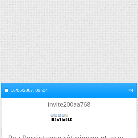
16/05/2007,
09h04
#4
invite200aa768
Re : Persistance rétinienne et jeux