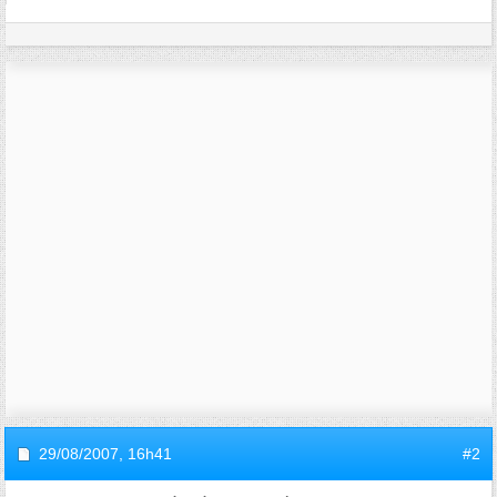
29/08/2007,
16h41
#2