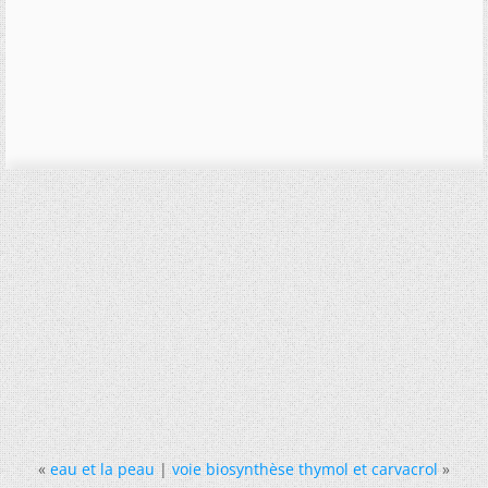
«
eau et la peau
|
voie biosynthèse thymol et carvacrol
»