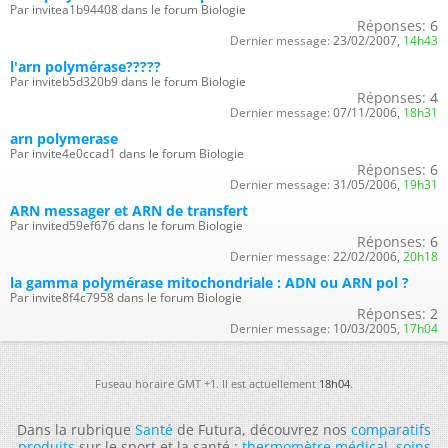
Par invitea1b94408 dans le forum Biologie
Réponses:
6
Dernier message:
23/02/2007,
14h43
l'arn polymérase?????
Par inviteb5d320b9 dans le forum Biologie
Réponses:
4
Dernier message:
07/11/2006,
18h31
arn polymerase
Par invite4e0ccad1 dans le forum Biologie
Réponses:
6
Dernier message:
31/05/2006,
19h31
ARN messager et ARN de transfert
Par invited59ef676 dans le forum Biologie
Réponses:
6
Dernier message:
22/02/2006,
20h18
la gamma polymérase mitochondriale : ADN ou ARN pol ?
Par invite8f4c7958 dans le forum Biologie
Réponses:
2
Dernier message:
10/03/2005,
17h04
Fuseau horaire GMT +1. Il est actuellement
18h04
.
Dans la rubrique
Santé
de Futura, découvrez nos
comparatifs
produits
sur le sport et la santé :
thermomètre médical
,
soins