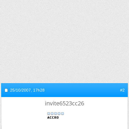
25/10/2007,
17h28
#2
invite6523cc26