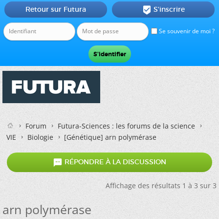
Retour sur Futura
S'inscrire

Se souvenir de moi ?
Forum
Futura-Sciences : les forums de la science
VIE
Biologie
[Génétique]
arn polymérase

RÉPONDRE À LA DISCUSSION
Affichage des résultats 1 à 3 sur 3
arn polymérase