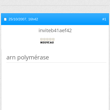
25/10/2007,
16h42
#1
inviteb41aef42
arn polymérase