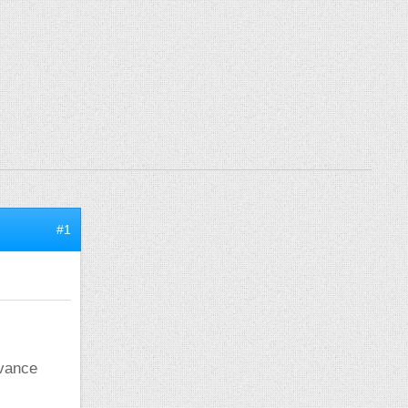
#1
avance