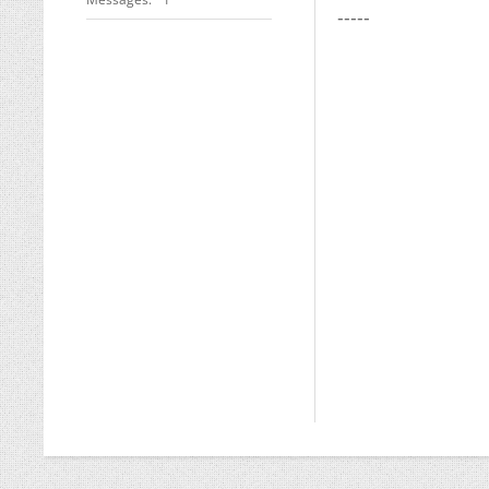
-----