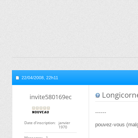
22/04/2008,
22h11
Longicorn
invite580169ec
------
Date d'inscription
janvier
pouvez-vous (malgr
1970
Messages
1