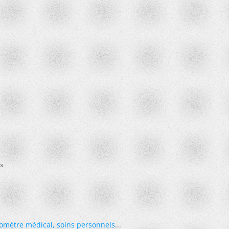
»
omètre médical
,
soins personnels
...