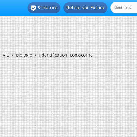
S'inscrire
Retour sur Futura

VIE
Biologie
[Identification]
Longicorne