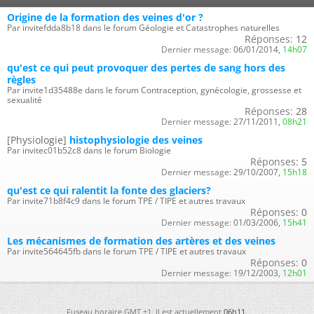
Origine de la formation des veines d'or ?
Par invitefdda8b18 dans le forum Géologie et Catastrophes naturelles
Réponses:
12
Dernier message:
06/01/2014,
14h07
qu'est ce qui peut provoquer des pertes de sang hors des
règles
Par invite1d35488e dans le forum Contraception, gynécologie, grossesse et
sexualité
Réponses:
28
Dernier message:
27/11/2011,
08h21
[Physiologie]
histophysiologie des veines
Par invitec01b52c8 dans le forum Biologie
Réponses:
5
Dernier message:
29/10/2007,
15h18
qu'est ce qui ralentit la fonte des glaciers?
Par invite71b8f4c9 dans le forum TPE / TIPE et autres travaux
Réponses:
0
Dernier message:
01/03/2006,
15h41
Les mécanismes de formation des artères et des veines
Par invite564645fb dans le forum TPE / TIPE et autres travaux
Réponses:
0
Dernier message:
19/12/2003,
12h01
Fuseau horaire GMT +1. Il est actuellement
06h11
.