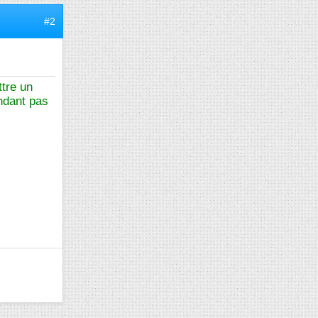
#2
ttre un
ondant pas