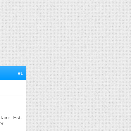
#1
faire. Est-
er