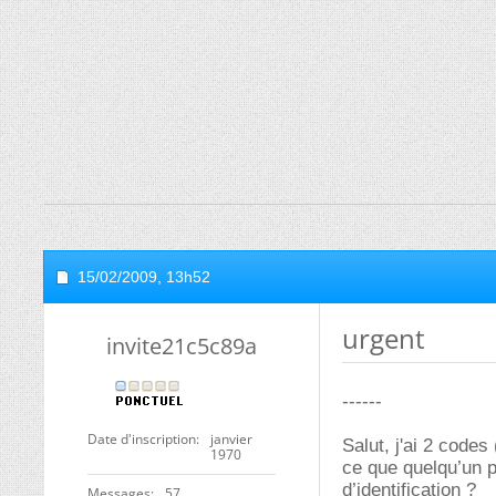
15/02/2009,
13h52
urgent
invite21c5c89a
------
Date d'inscription
janvier
Salut, j'ai 2 codes
1970
ce que quelqu’un p
d’identification ?
Messages
57