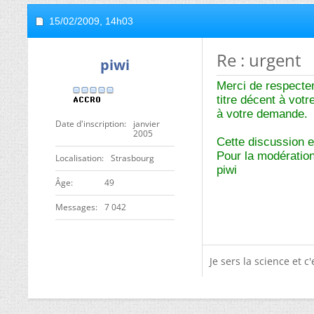
15/02/2009,
14h03
Re : urgent
piwi
Merci de respecter
titre décent à vot
à votre demande.
Date d'inscription
janvier
2005
Cette discussion e
Pour la modération
Localisation
Strasbourg
piwi
ge
49
Messages
7 042
Je sers la science et c'e