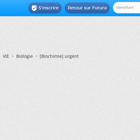
S'inscrire
Retour sur Futura

VIE
Biologie
[Biochimie]
urgent