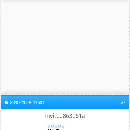
28/02/2009,
11h31
#2
invitee863e61a