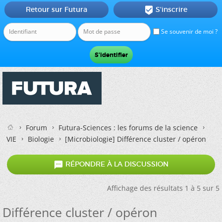
Retour sur Futura
S'inscrire

Se souvenir de moi ?
Forum
Futura-Sciences : les forums de la science
VIE
Biologie
[Microbiologie]
Différence cluster / opéron

RÉPONDRE À LA DISCUSSION
Affichage des résultats 1 à 5 sur 5
Différence cluster / opéron