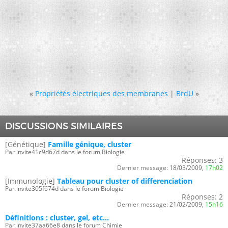
«
Propriétés électriques des membranes
|
BrdU
»
DISCUSSIONS SIMILAIRES
[Génétique]
Famille génique, cluster
Par invite41c9d67d dans le forum Biologie
Réponses:
3
Dernier message:
18/03/2009,
17h02
[Immunologie]
Tableau pour cluster of differenciation
Par invite305f674d dans le forum Biologie
Réponses:
2
Dernier message:
21/02/2009,
15h16
Définitions : cluster, gel, etc...
Par invite37aa66e8 dans le forum Chimie