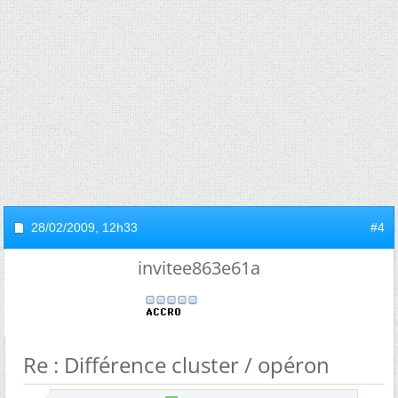
28/02/2009,
12h33
#4
invitee863e61a
Re : Différence cluster / opéron