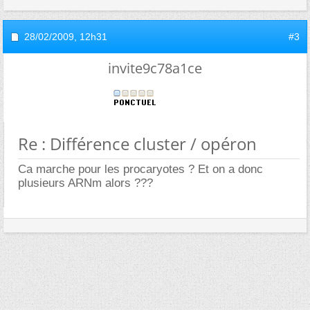
28/02/2009,
12h31
#3
invite9c78a1ce
Re : Différence cluster / opéron
Ca marche pour les procaryotes ? Et on a donc
plusieurs ARNm alors ???