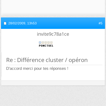
28/02/2009,
13h53
#5
invite9c78a1ce
Re : Différence cluster / opéron
D'accord merci pour tes réponses !