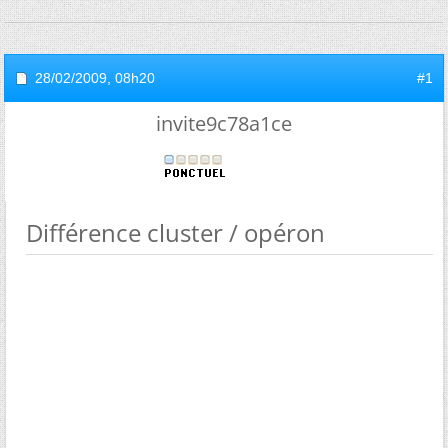
28/02/2009,
08h20
#1
invite9c78a1ce
Différence cluster / opéron