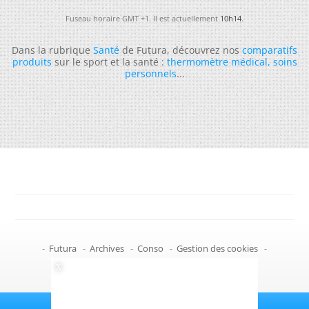
Fuseau horaire GMT +1. Il est actuellement
10h14
.
Dans la rubrique
Santé
de Futura, découvrez nos
comparatifs
produits
sur le sport et la santé :
thermomètre médical
,
soins
personnels
...
-
Futura
-
Archives
-
Conso
-
Gestion des cookies
-
Politique de confidentialité
-
Haut de page