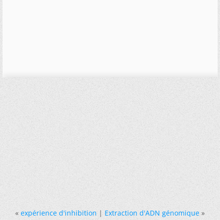
«
expérience d'inhibition
|
Extraction d'ADN génomique
»