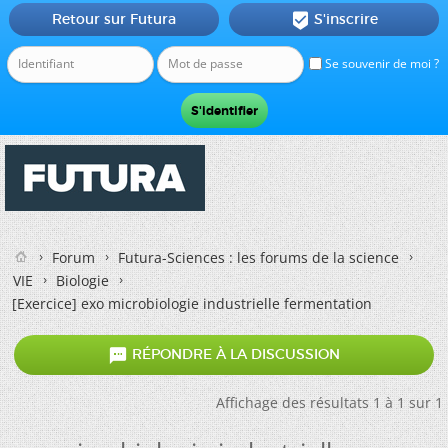
Retour sur Futura
S'inscrire

Se souvenir de moi ?
Forum
Futura-Sciences : les forums de la science
VIE
Biologie
[Exercice]
exo microbiologie industrielle fermentation

RÉPONDRE À LA DISCUSSION
Affichage des résultats 1 à 1 sur 1