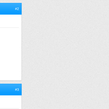
#2
#3