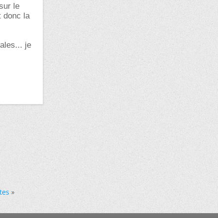
sur le
t donc la
les... je
tes
»