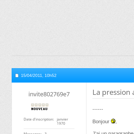
15/04/2011,
10h52
La pression a
invite802769e7
------
Date d'inscription
janvier
Bonjour
,
1970
J'ai un paragraphe 
Messages
3