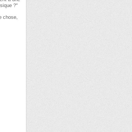
sique ?"
e chose,