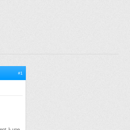
#1
ient à une