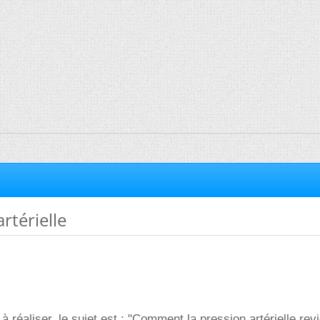
rtérielle
à réaliser, le sujet est : "Comment la pression artérielle rev