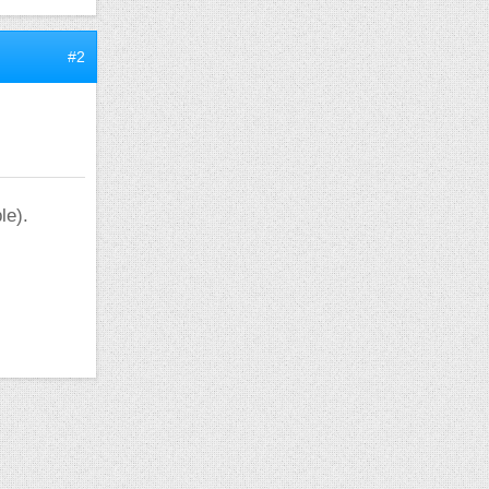
#2
le).