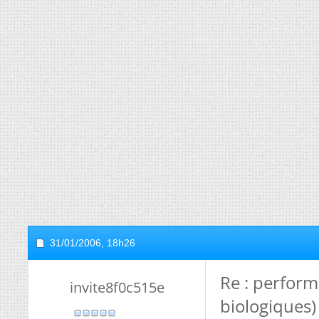
31/01/2006,
18h26
Re : perfor
invite8f0c515e
biologiques)