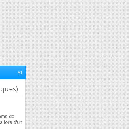
#1
iques)
noms de
s lors d'un