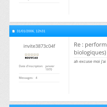
31/01/2006,
12h31
Re : perfor
invite3873c04f
biologiques)
ah excuse moi j'ai 
Date d'inscription
janvier
1970
Messages
4