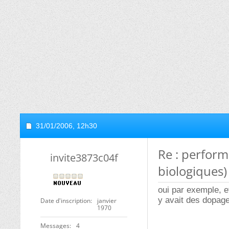
31/01/2006,
12h30
Re : perfor
invite3873c04f
biologiques)
oui par exemple, et
y avait des dopage
Date d'inscription
janvier
1970
Messages
4