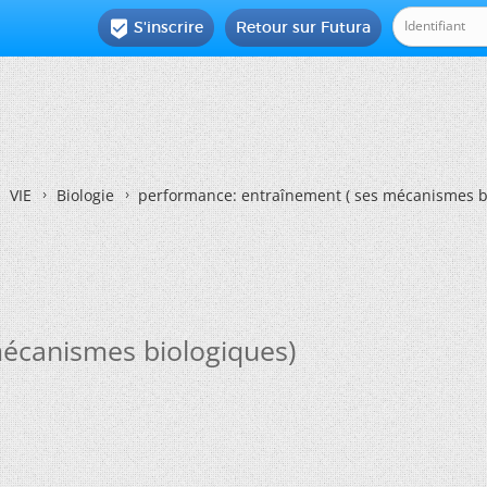
S'inscrire
Retour sur Futura

VIE
Biologie
performance: entraînement ( ses mécanismes b
écanismes biologiques)