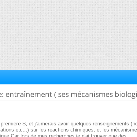
: entraînement ( ses mécanismes biolog
n premiere S, et j'aimerais avoir quelques renseignements (
cations etc...) sur les reactions chimiques, et les mécanisme
que.Car lors de mes recherches je n'ai trouver que des