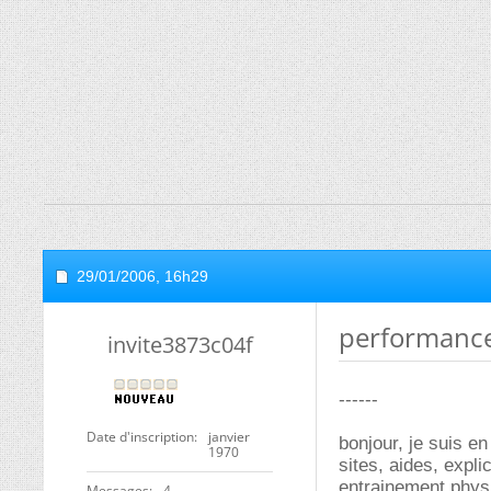
29/01/2006,
16h29
performance
invite3873c04f
------
Date d'inscription
janvier
bonjour, je suis e
1970
sites, aides, expli
entrainement physi
Messages
4