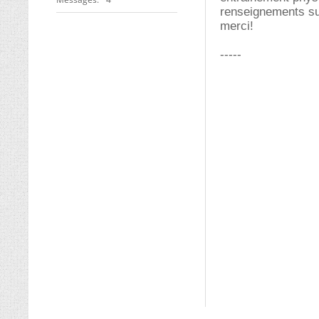
renseignements sur
merci!
-----