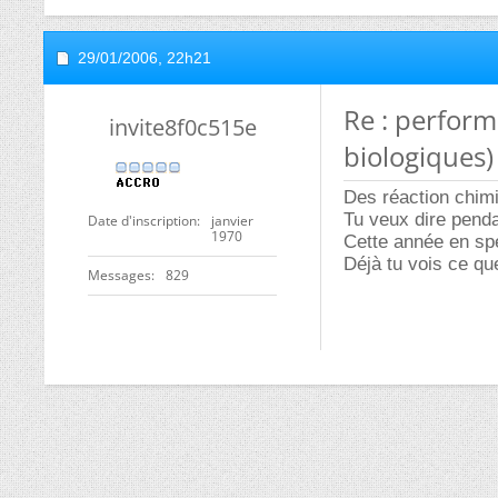
29/01/2006,
22h21
Re : perfor
invite8f0c515e
biologiques)
Des réaction chim
Tu veux dire penda
Date d'inscription
janvier
1970
Cette année en sp
Déjà tu vois ce qu
Messages
829