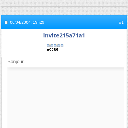
06/04/2004,
19h29
#1
invite215a71a1
Bonjour,