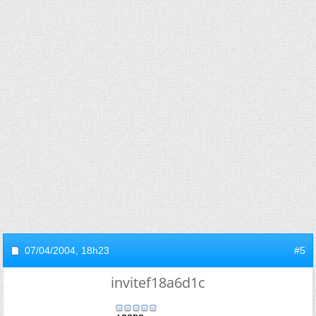
07/04/2004,
18h23
#5
invitef18a6d1c