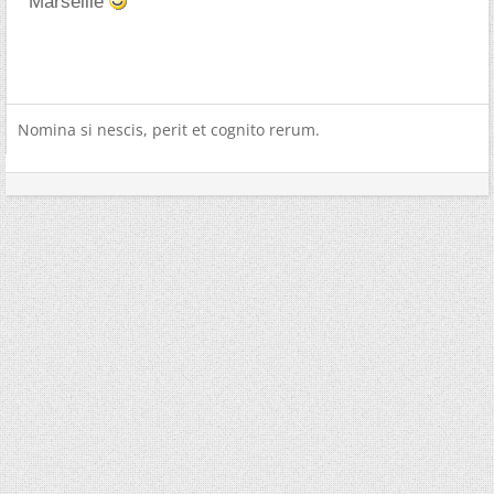
Marseille
Nomina si nescis, perit et cognito rerum.