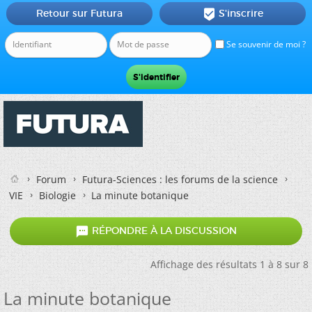
Retour sur Futura
S'inscrire

Se souvenir de moi ?
Forum
Futura-Sciences : les forums de la science
VIE
Biologie
La minute botanique

RÉPONDRE À LA DISCUSSION
Affichage des résultats 1 à 8 sur 8
La minute botanique