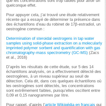
que les concentrations sont trop faibles pour avoir un
quelconque effet.
Pour appuyer cela, j’ai trouvé une étude relativement
récente qui a essayé de déterminer la présence dans
des échantillons d’eau du robinet de 17β-estradiol, un
oestrogène commun :
Determination of steroidal oestrogens in tap water
samples using solid-phase extraction on a molecularly
imprinted polymer sorbent and quantification with gas
chromatography-mass spectrometry (GC-MS)
(Zacs
et al., 2016)
D’après les résultats de cette étude, sur 5 des 14
échantillons analysés, on a effectivement détecté des
oestrogènes, à un niveau supérieur au seuil de
détection. Cela dit, dans ces quelques échantillons où
les oestrogènes sont détectés, les concentrations
sont extrêmement faibles, puisqu’elles oscillent entre
0,09 et 0,15 nanogrammes par litre.
Pour rappel, d’après l’
article Wikipédia en français
qui