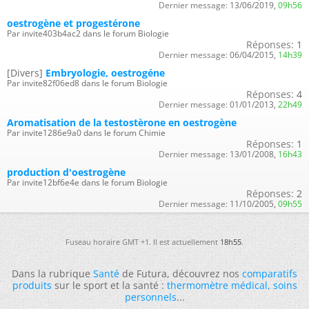
Dernier message:
13/06/2019,
09h56
oestrogène et progestérone
Par invite403b4ac2 dans le forum Biologie
Réponses:
1
Dernier message:
06/04/2015,
14h39
[Divers]
Embryologie, oestrogéne
Par invite82f06ed8 dans le forum Biologie
Réponses:
4
Dernier message:
01/01/2013,
22h49
Aromatisation de la testostèrone en oestrogène
Par invite1286e9a0 dans le forum Chimie
Réponses:
1
Dernier message:
13/01/2008,
16h43
production d'oestrogène
Par invite12bf6e4e dans le forum Biologie
Réponses:
2
Dernier message:
11/10/2005,
09h55
Fuseau horaire GMT +1. Il est actuellement
18h55
.
Dans la rubrique
Santé
de Futura, découvrez nos
comparatifs
produits
sur le sport et la santé :
thermomètre médical
,
soins
personnels
...