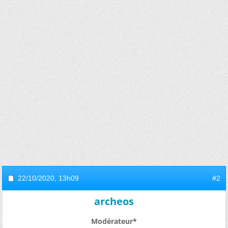
22/10/2020,
13h09
#2
archeos
Modérateur*