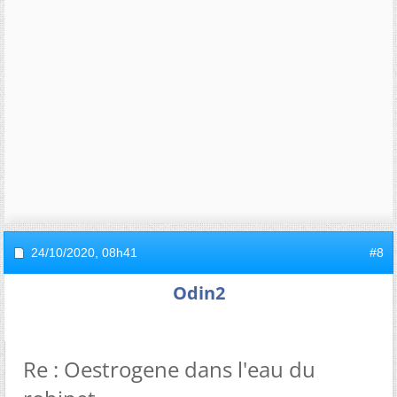
24/10/2020,
08h41
#8
Odin2
Re : Oestrogene dans l'eau du