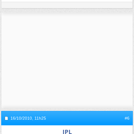
16/10/2010,
11h25
#6
JPL