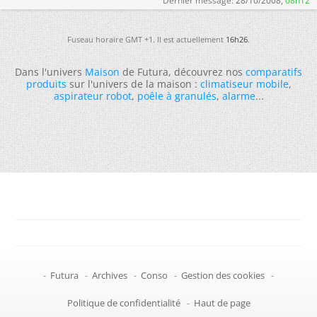
Dernier message:
28/10/2008,
08h12
Fuseau horaire GMT +1. Il est actuellement
16h26
.
Dans l'univers
Maison
de Futura, découvrez nos
comparatifs
produits
sur l'univers de la maison :
climatiseur mobile
,
aspirateur robot
,
poêle à granulés
,
alarme
...
-
Futura
-
Archives
-
Conso
-
Gestion des cookies
-
Politique de confidentialité
-
Haut de page