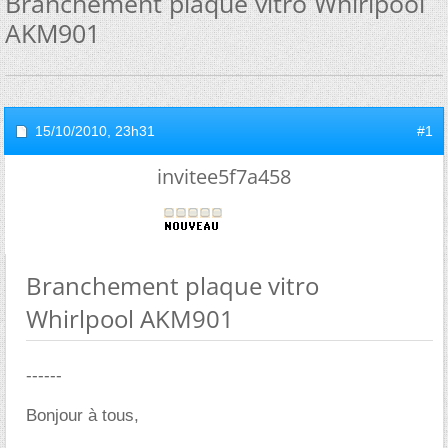
Branchement plaque vitro Whirlpool
AKM901
15/10/2010,
23h31
#1
invitee5f7a458
Branchement plaque vitro
Whirlpool AKM901
------
Bonjour à tous,