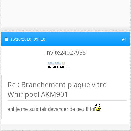
16/10/2010,
09h10
#4
invite24027955
Re : Branchement plaque vitro
Whirlpool AKM901
ah! je me suis fait devancer de peu!!! lol