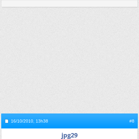
16/10/2010,
13h38
#8
jpg29