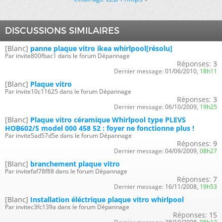
DISCUSSIONS SIMILAIRES
[Blanc]
panne plaque vitro ikea whirlpool[résolu]
Par invite800fbac1 dans le forum Dépannage
Réponses:
3
Dernier message:
01/06/2010,
18h11
[Blanc]
Plaque vitro
Par invite10c11625 dans le forum Dépannage
Réponses:
3
Dernier message:
06/10/2009,
19h25
[Blanc]
Plaque vitro céramique Whirlpool type PLEVS
HOB602/S model 000 458 52 : foyer ne fonctionne plus !
Par invite5ad57d5e dans le forum Dépannage
Réponses:
9
Dernier message:
04/09/2009,
08h27
[Blanc]
branchement plaque vitro
Par invitefaf78f88 dans le forum Dépannage
Réponses:
7
Dernier message:
16/11/2008,
19h53
[Blanc]
Installation éléctrique plaque vitro whirlpool
Par invitec3fc139a dans le forum Dépannage
Réponses:
15