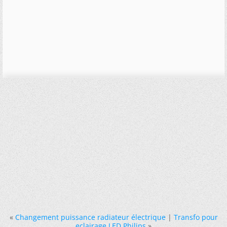
«
Changement puissance radiateur électrique
|
Transfo pour
eclairage LED Philips
»