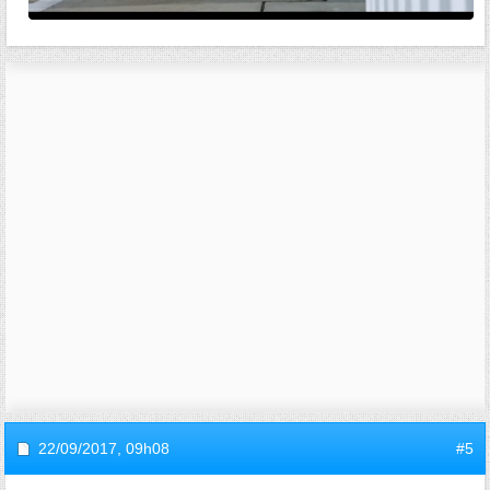
22/09/2017,
09h08
#5