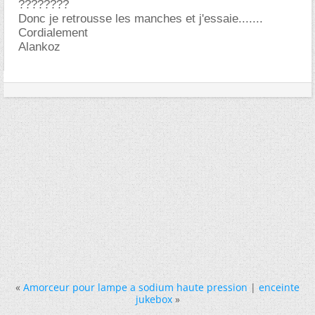
????????
Donc je retrousse les manches et j'essaie.......
Cordialement
Alankoz
«
Amorceur pour lampe a sodium haute pression
|
enceinte
jukebox
»