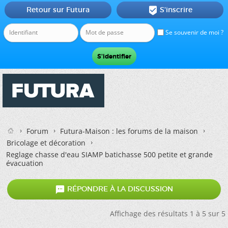
Retour sur Futura
S'inscrire

Se souvenir de moi ?
Forum
Futura-Maison : les forums de la maison
Bricolage et décoration
Reglage chasse d'eau SIAMP batichasse 500 petite et grande
évacuation

RÉPONDRE À LA DISCUSSION
Affichage des résultats 1 à 5 sur 5