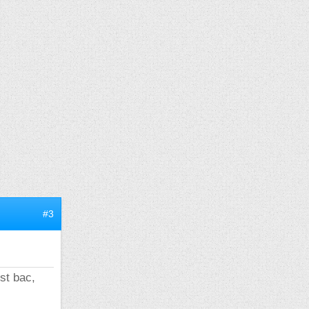
#3
ost bac,