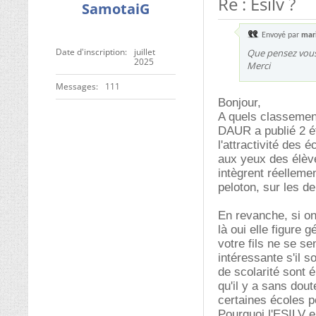
Re : Esilv ?
SamotaiG
Envoyé par
mar
Date d'inscription
juillet
Que pensez vous 
2025
Merci
Messages
111
Bonjour,
A quels classemen
DAUR a publié 2 ét
l'attractivité des 
aux yeux des élève
intègrent réelleme
peloton, sur les de
En revanche, si on
là oui elle figure
votre fils ne se se
intéressante s'il s
de scolarité sont 
qu'il y a sans do
certaines écoles p
Pourquoi l'ESILV en