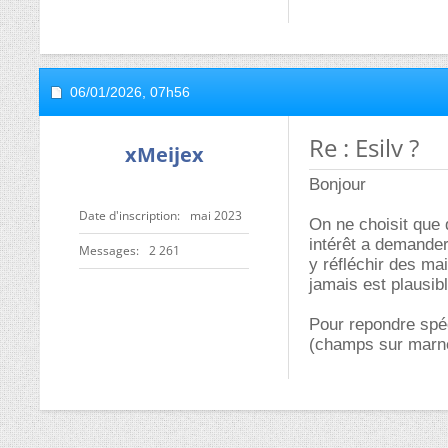
06/01/2026,
07h56
Re : Esilv ?
xMeijex
Bonjour
Date d'inscription
mai 2023
On ne choisit que q
intérêt a demander 
Messages
2 261
y réfléchir des ma
jamais est plausib
Pour repondre spéc
(champs sur marne)