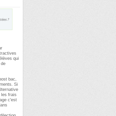
tées ?
ur
tractives
élèves qui
 de
post bac,
ements. Si
lternative
les frais
age c'est
dans
dilection