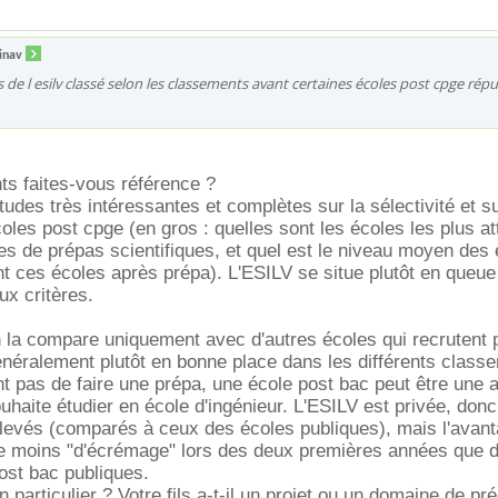
inav
de l esilv classé selon les classements avant certaines écoles post cpge répu
ts faites-vous référence ?
udes très intéressantes et complètes sur la sélectivité et s
écoles post cpge (en gros : quelles sont les écoles les plus at
s de prépas scientifiques, et quel est le niveau moyen des 
nt ces écoles après prépa). L'ESILV se situe plutôt en queue
ux critères.
 la compare uniquement avec d'autres écoles qui recrutent 
 généralement plutôt en bonne place dans les différents class
nt pas de faire une prépa, une école post bac peut être une a
ouhaite étudier en école d'ingénieur. L'ESILV est privée, donc 
élevés (comparés à ceux des écoles publiques), mais l'avant
ute moins "d'écrémage" lors des deux premières années que 
ost bac publiques.
 particulier ? Votre fils a-t-il un projet ou un domaine de pré