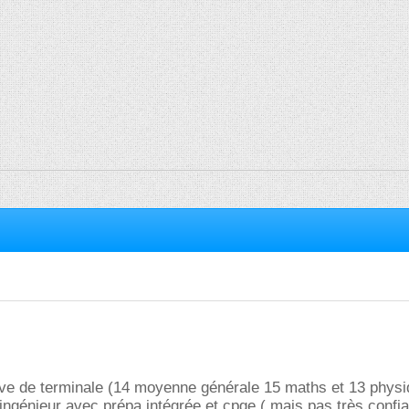
ève de terminale (14 moyenne générale 15 maths et 13 physiq
 ingénieur avec prépa intégrée et cpge ( mais pas très confi