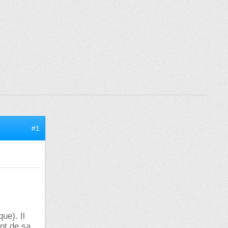
#1
ue). Il
ant de sa