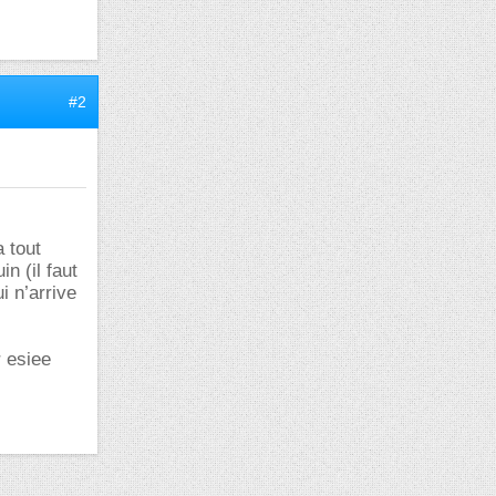
#2
a tout
n (il faut
i n’arrive
r esiee