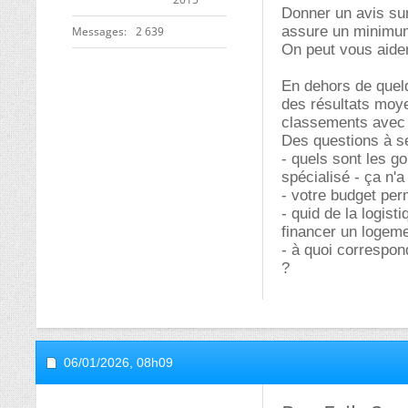
Donner un avis sur
assure un minimum
Messages
2 639
On peut vous aider
En dehors de quelq
des résultats moye
classements avec d
Des questions à s
- quels sont les g
spécialisé - ça n'a
- votre budget perm
- quid de la logist
financer un logeme
- à quoi correspon
?
06/01/2026,
08h09