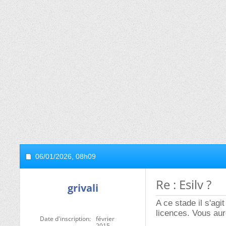
06/01/2026,
08h09
Re : Esilv ?
grivali
A ce stade il s'agi
licences. Vous aur
Date d'inscription
février
2015