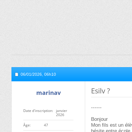
06/01/2026,
06h10
Esilv ?
marinav
------
Date d'inscription
janvier
2026
Bonjour
Mon fils est un él
ge
47
hésite entre école