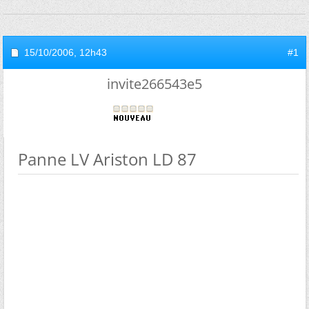
15/10/2006,
12h43
#1
invite266543e5
Panne LV Ariston LD 87