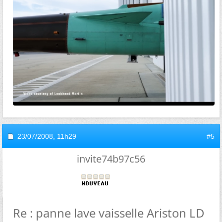
23/07/2008,
11h29
#5
invite74b97c56
Re : panne lave vaisselle Ariston LD