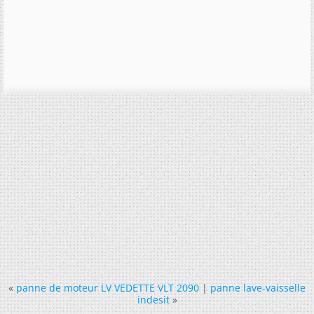
«
panne de moteur LV VEDETTE VLT 2090
|
panne lave-vaisselle
indesit
»