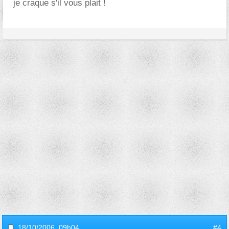
je craque s'il vous plait !
18/10/2006,
09h04
#4