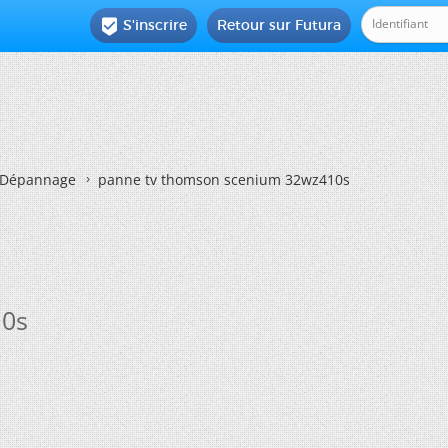
S'inscrire
Retour sur Futura

Dépannage
panne tv thomson scenium 32wz410s
10s