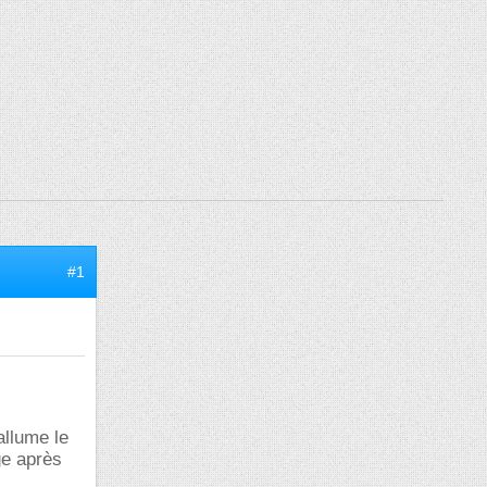
#1
allume le
ge après