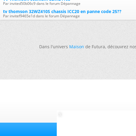
Par invited50b06c9 dans le forum Dépannage
tv thomson 32WZ410S chassis ICC20 en panne code 25??
Par invitef9465e1d dans le forum Dépannage
Dans l'univers
Maison
de Futura, découvrez no