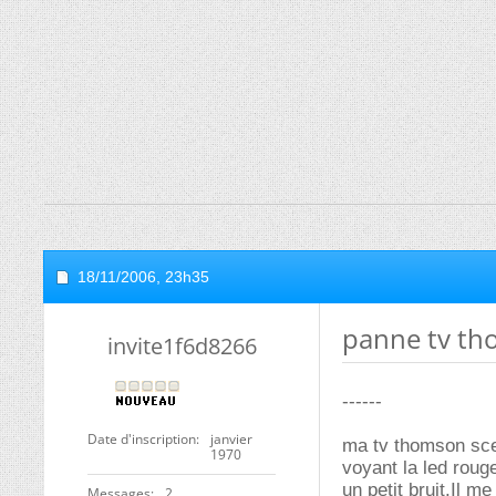
18/11/2006,
23h35
panne tv t
invite1f6d8266
------
Date d'inscription
janvier
ma tv thomson sce
1970
voyant la led roug
un petit bruit.Il 
Messages
2