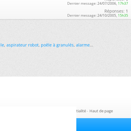
Dernier message:
24/07/2006,
17h37
Réponses:
1
Dernier message:
24/10/2005,
15h35
ile
,
aspirateur robot
,
poêle à granulés
,
alarme
...
Gestion des cookies
-
Politique de confidentialité
-
Haut de page