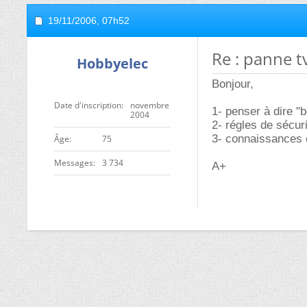
19/11/2006,
07h52
Re : panne 
Hobbyelec
Bonjour,
Date d'inscription
novembre
1- penser à dire "b
2004
2- régles de sécur
3- connaissances 
ge
75
Messages
3 734
A+