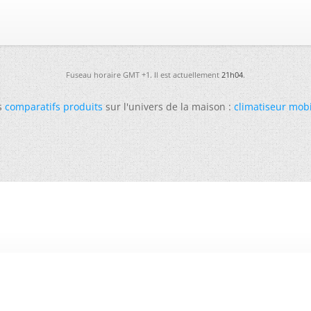
Fuseau horaire GMT +1. Il est actuellement
21h04
.
s
comparatifs produits
sur l'univers de la maison :
climatiseur mob
-
Futura
-
Archives
-
Conso
-