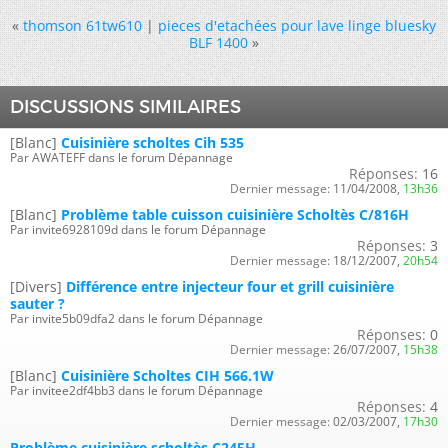
«
thomson 61tw610
|
pieces d'etachées pour lave linge bluesky
BLF 1400
»
DISCUSSIONS SIMILAIRES
[Blanc]
Cuisinière scholtes Cih 535
Par AWATEFF dans le forum Dépannage
Réponses:
16
Dernier message:
11/04/2008,
13h36
[Blanc]
Problème table cuisson cuisinière Scholtès C/816H
Par invite6928109d dans le forum Dépannage
Réponses:
3
Dernier message:
18/12/2007,
20h54
[Divers]
Différence entre injecteur four et grill cuisinière
sauter ?
Par invite5b09dfa2 dans le forum Dépannage
Réponses:
0
Dernier message:
26/07/2007,
15h38
[Blanc]
Cuisinière Scholtes CIH 566.1W
Par invitee2df4bb3 dans le forum Dépannage
Réponses:
4
Dernier message:
02/03/2007,
17h30
Problème cuisinière scholtès C245H