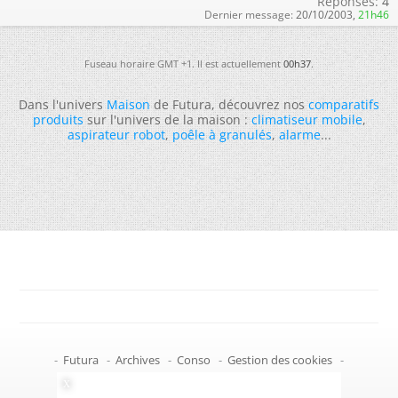
Réponses:
4
Dernier message:
20/10/2003,
21h46
Fuseau horaire GMT +1. Il est actuellement
00h37
.
Dans l'univers
Maison
de Futura, découvrez nos
comparatifs
produits
sur l'univers de la maison :
climatiseur mobile
,
aspirateur robot
,
poêle à granulés
,
alarme
...
-
Futura
-
Archives
-
Conso
-
Gestion des cookies
-
Politique de confidentialité
-
Haut de page