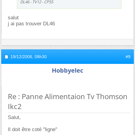
DL46 - TV12 - CP55
salut
j ai pas trouver DL46
19/12/2006,
08h30
#9
Hobbyelec
Re : Panne Alimentaion Tv Thomson
Ikc2
Salut,
Il doit être coté "ligne"