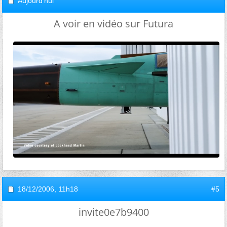
Aujourd'hui
A voir en vidéo sur Futura
18/12/2006,
11h18
#5
invite0e7b9400