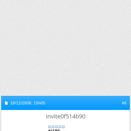
18/12/2006,
15h05
#6
invite0f514b90