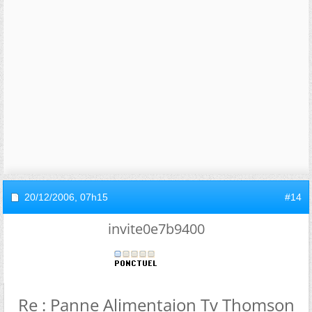
20/12/2006,
07h15
#14
invite0e7b9400
Re : Panne Alimentaion Tv Thomson