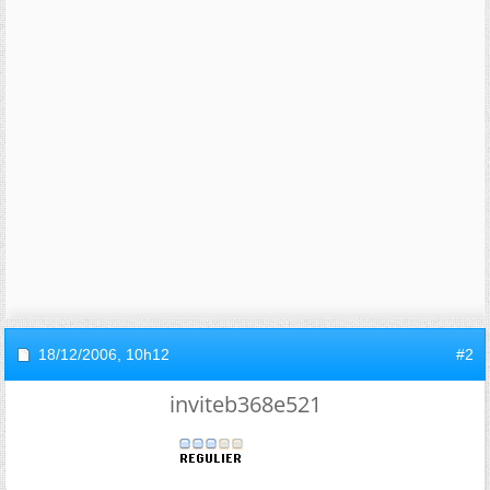
18/12/2006,
10h12
#2
inviteb368e521