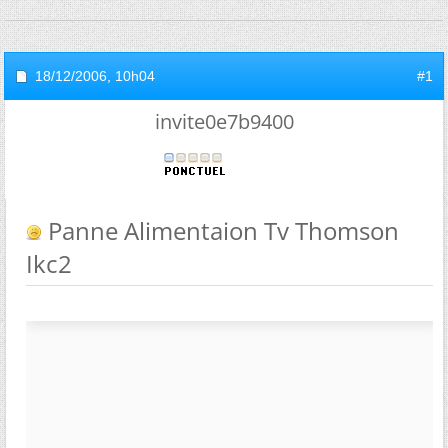
18/12/2006,
10h04
#1
invite0e7b9400
Panne Alimentaion Tv Thomson
Ikc2