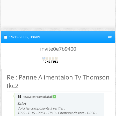
19/12/2006,
08h09
#8
invite0e7b9400
Re : Panne Alimentaion Tv Thomson
Ikc2
Envoyé par
romudlabal
Salut
Voici les composants à verifier :
TP29 - TL19 - RP51 - TP13 - Chimique de tete - DP30 -