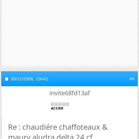
30/12/2006,
13h41
#4
invite68fd13af
Re : chaudiére chaffoteaux &
maury aludra delta 24 cf