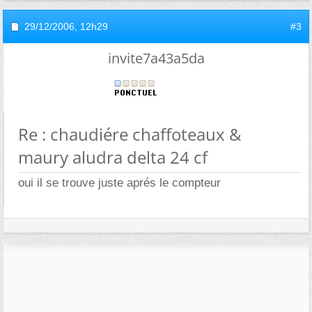
29/12/2006,
12h29
#3
invite7a43a5da
Re : chaudiére chaffoteaux &
maury aludra delta 24 cf
oui il se trouve juste aprés le compteur