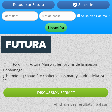
Retour sur Futura
S'inscrire

Se souvenir de moi ?
Forum
Futura-Maison : les forums de la maison
Dépannage
[Thermique]
chaudiére chaffoteaux & maury aludra delta 24
cf
DISCUSSION FERMÉE
Affichage des résultats 1 à 4 sur 4