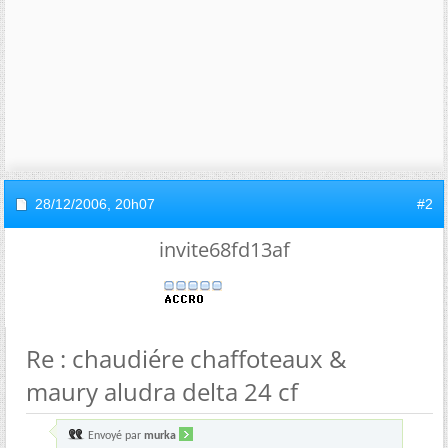
28/12/2006,
20h07
#2
invite68fd13af
Re : chaudiére chaffoteaux &
maury aludra delta 24 cf
Envoyé par
murka