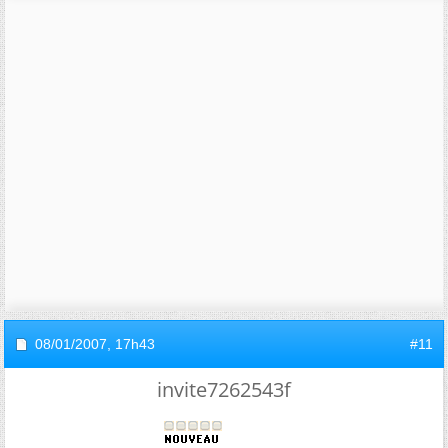
08/01/2007,
17h43
#11
invite7262543f