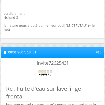
cordialement
richard 31
la nature nous a doté du meilleur outil "LE CERVEAU" (+ le
net)
08/01/2007,
18h31
#13
invite7262543f
Re : Fuite d'eau sur lave linge
frontal
bon ben merci richard je m'y essayer malgré que le