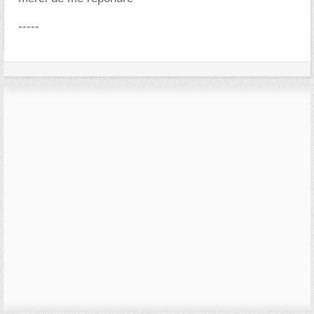
-----