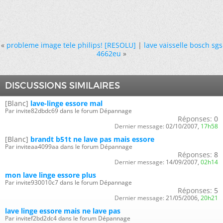
«
probleme image tele philips! [RESOLU]
|
lave vaisselle bosch sgs
4662eu
»
DISCUSSIONS SIMILAIRES
[Blanc]
lave-linge essore mal
Par invite82dbdc69 dans le forum Dépannage
Réponses:
0
Dernier message:
02/10/2007,
17h58
[Blanc]
brandt b51t ne lave pas mais essore
Par inviteaa4099aa dans le forum Dépannage
Réponses:
8
Dernier message:
14/09/2007,
02h14
mon lave linge essore plus
Par invite930010c7 dans le forum Dépannage
Réponses:
5
Dernier message:
21/05/2006,
20h21
lave linge essore mais ne lave pas
Par invitef2bd2dc4 dans le forum Dépannage