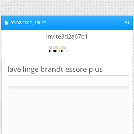
07/02/2007,
19h27
#1
invite3d2a67b1
lave linge brandt essore plus