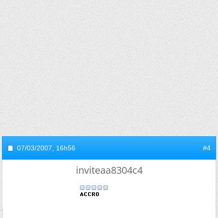
07/03/2007,
16h56
#4
inviteaa8304c4