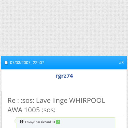
07/03/2007,
22h07
#8
rgrz74
Re : :sos: Lave linge WHIRPOOL
AWA 1005 :sos:
Envoyé par
richard 31