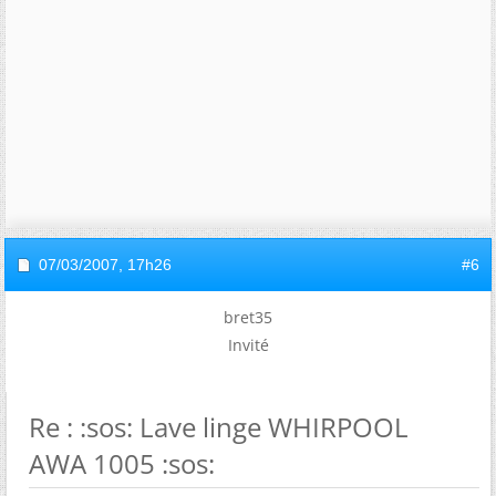
07/03/2007,
17h26
#6
bret35
Invité
Re : :sos: Lave linge WHIRPOOL
AWA 1005 :sos: