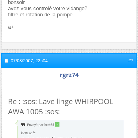
bonsoir
avez vous controlé votre vidange?
filtre et rotation de la pompe
a+
07/03/2007,
22h04
#7
rgrz74
Re : :sos: Lave linge WHIRPOOL
AWA 1005 :sos:
Envoyé par
bret35
bonsoir