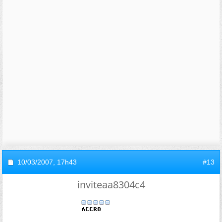
10/03/2007,
17h43
#13
inviteaa8304c4