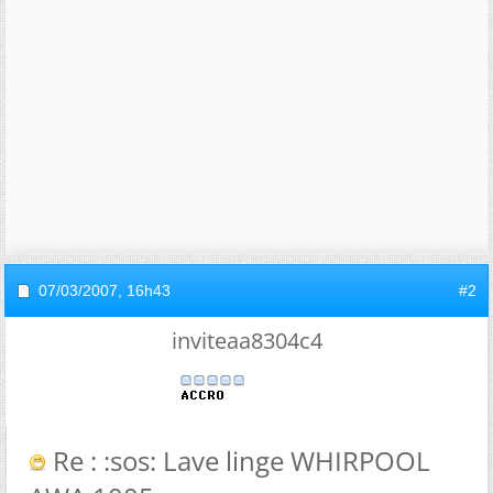
07/03/2007,
16h43
#2
inviteaa8304c4
Re : :sos: Lave linge WHIRPOOL