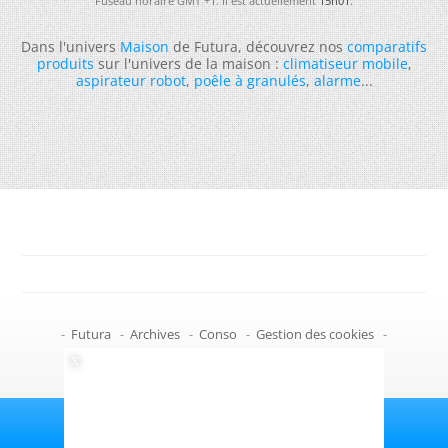
Fuseau horaire GMT +1. Il est actuellement
15h01
.
Dans l'univers
Maison
de Futura, découvrez nos
comparatifs
produits
sur l'univers de la maison :
climatiseur mobile
,
aspirateur robot
,
poêle à granulés
,
alarme
...
-
Futura
-
Archives
-
Conso
-
Gestion des cookies
-
Politique de confidentialité
-
Haut de page