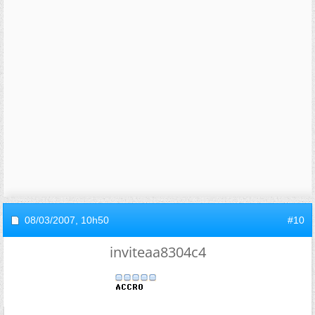
08/03/2007,
10h50
#10
inviteaa8304c4