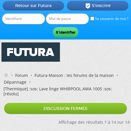
Retour sur Futura
S'inscrire

Se souvenir de moi ?
Forum
Futura-Maison : les forums de la maison
Dépannage
[Thermique]
:sos: Lave linge WHIRPOOL AWA 1005 :sos:
[résolu]
DISCUSSION FERMÉE
Affichage des résultats 1 à 14 sur 14