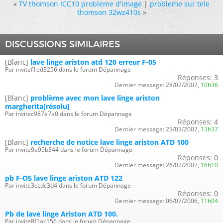
«
TV thomson ICC10 probleme d'image
|
probleme sur tele
thomson 32wz410s
»
DISCUSSIONS SIMILAIRES
[Blanc]
lave linge ariston atd 120 erreur F-05
Par invitef1ed3256 dans le forum Dépannage
Réponses:
3
Dernier message:
28/07/2007,
10h36
[Blanc]
problème avec mon lave linge ariston
margherita[résolu]
Par invitec987e7a0 dans le forum Dépannage
Réponses:
4
Dernier message:
23/03/2007,
13h37
[Blanc]
recherche de notice lave linge ariston ATD 100
Par invite9a95b344 dans le forum Dépannage
Réponses:
0
Dernier message:
26/02/2007,
16h10
pb F-O5 lave linge ariston ATD 122
Par invite3ccdc3d4 dans le forum Dépannage
Réponses:
0
Dernier message:
06/07/2006,
11h04
Pb de lave linge Ariston ATD 100.
Par invite8f1ac156 dans le forum Dépannage