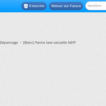
S'inscrire
Retour sur Futura

Dépannage
[Blanc]
Panne lave vaisselle NEFF