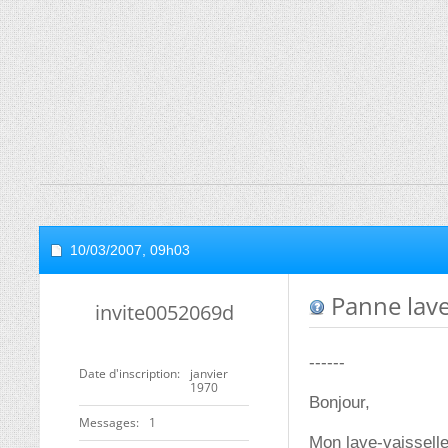
10/03/2007,
09h03
Panne lave
invite0052069d
------
Date d'inscription
janvier
1970
Bonjour,
Messages
1
Mon lave-vaissell