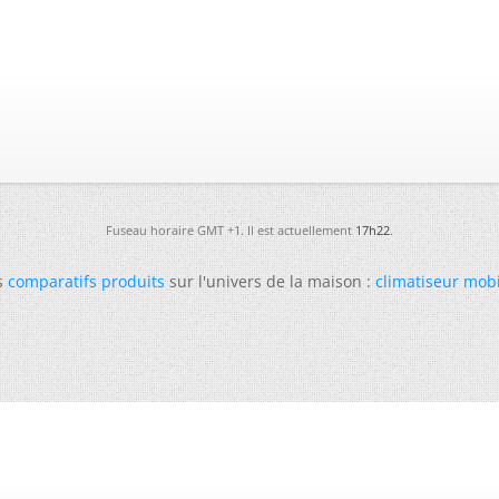
Fuseau horaire GMT +1. Il est actuellement
17h22
.
s
comparatifs produits
sur l'univers de la maison :
climatiseur mob