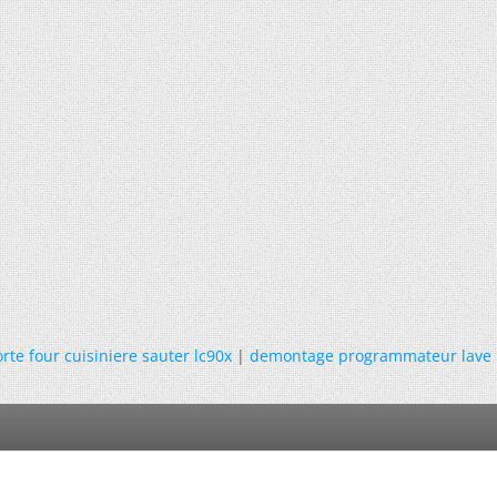
te four cuisiniere sauter lc90x
|
demontage programmateur lave l