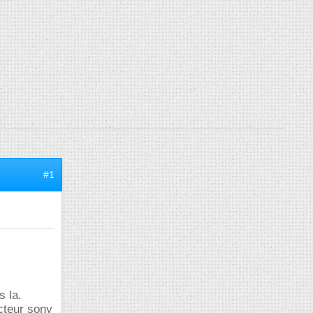
#1
s la.
ecteur sony