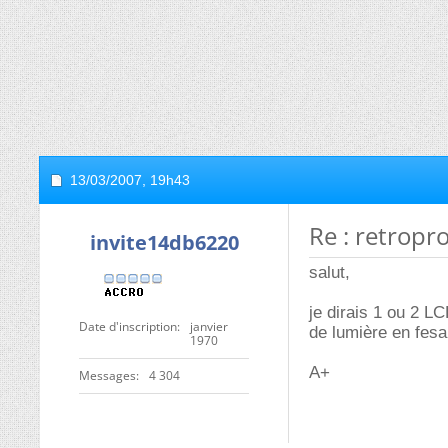
13/03/2007,
19h43
Re : retropr
invite14db6220
salut,
je dirais 1 ou 2 L
Date d'inscription
janvier
de lumière en fesan
1970
A+
Messages
4 304