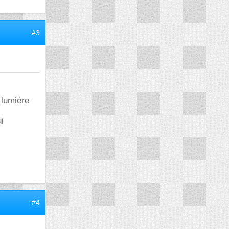
#3
 lumière
i
#4