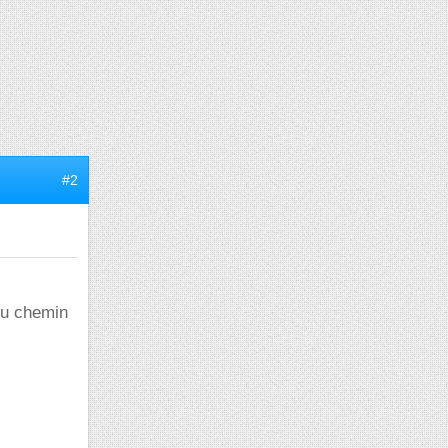
#2
du chemin