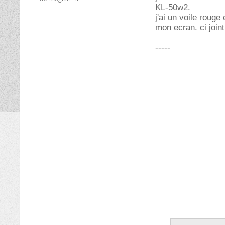
KL-50w2.
j'ai un voile roug
mon ecran. ci join
-----