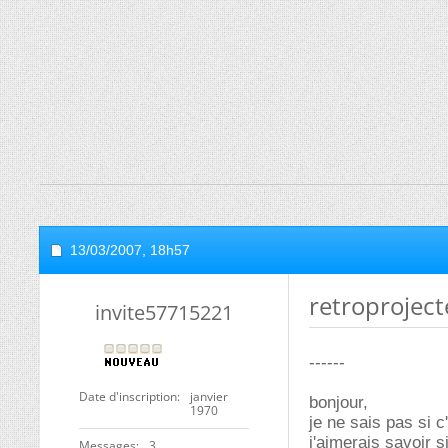
13/03/2007,
18h57
retroprojec
invite57715221
------
Date d'inscription
janvier
bonjour,
1970
je ne sais pas si c
j'aimerais savoir 
Messages
3