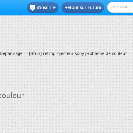
S'inscrire
Retour sur Futura

Dépannage
[Brun]
retroprojecteur sony probleme de couleur
couleur