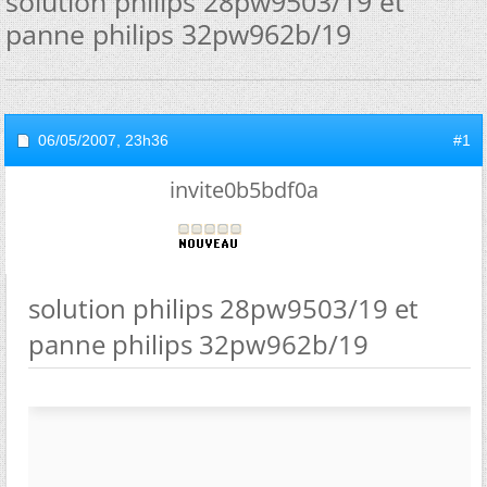
solution philips 28pw9503/19 et
panne philips 32pw962b/19
06/05/2007,
23h36
#1
invite0b5bdf0a
solution philips 28pw9503/19 et
panne philips 32pw962b/19