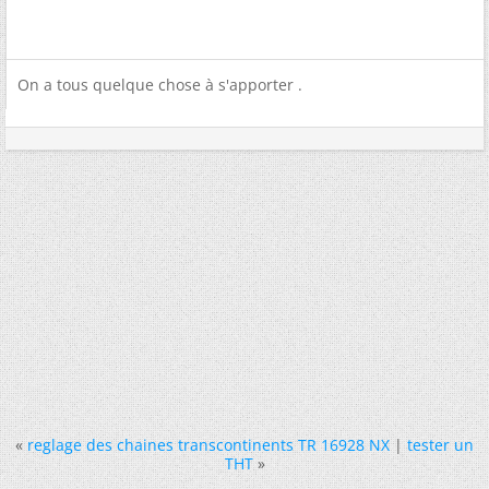
On a tous quelque chose à s'apporter .
«
reglage des chaines transcontinents TR 16928 NX
|
tester un
THT
»