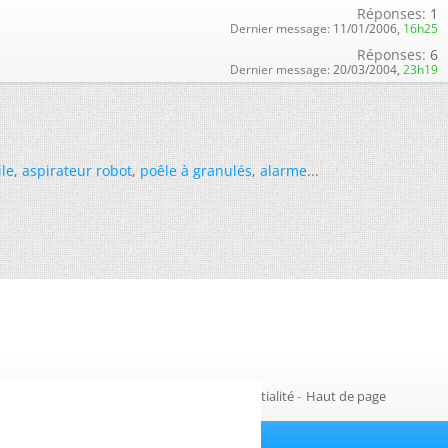
Réponses:
1
Dernier message:
11/01/2006,
16h25
Réponses:
6
Dernier message:
20/03/2004,
23h19
ile
,
aspirateur robot
,
poêle à granulés
,
alarme
...
Gestion des cookies
-
Politique de confidentialité
-
Haut de page