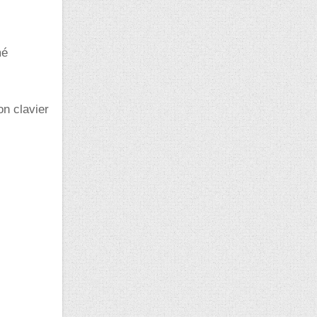
mé
on clavier