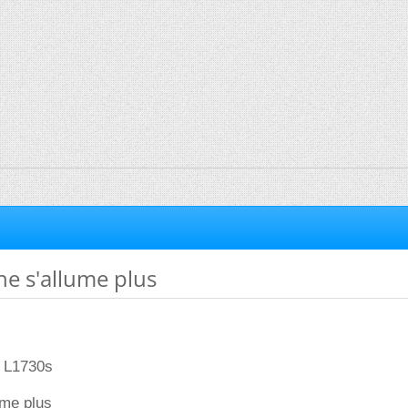
ne s'allume plus
n L1730s
ume plus