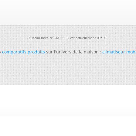
Fuseau horaire GMT +1. Il est actuellement
09h39
.
s
comparatifs produits
sur l'univers de la maison :
climatiseur mob
-
Futura
-
Archives
-
Conso
-