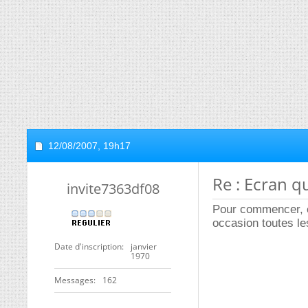
12/08/2007,
19h17
Re : Ecran q
invite7363df08
Pour commencer, ch
occasion toutes l
Date d'inscription
janvier
1970
Messages
162