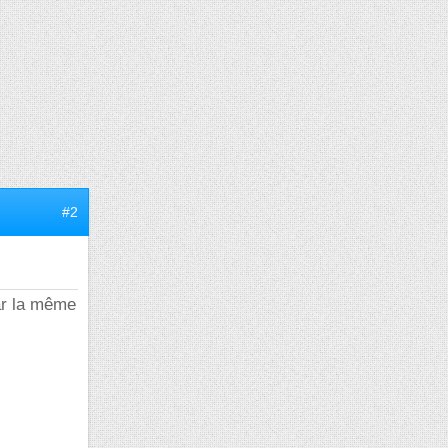
#2
ar la même