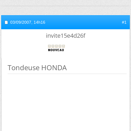
03/09/2007,
14h16
#1
invite15e4d26f
Tondeuse HONDA