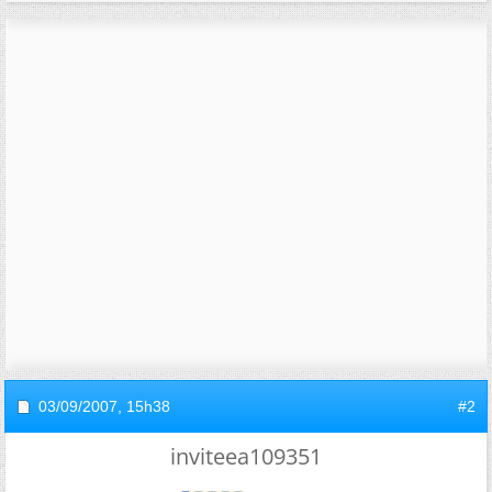
03/09/2007,
15h38
#2
inviteea109351