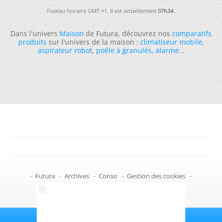
Fuseau horaire GMT +1. Il est actuellement
07h34
.
Dans l'univers
Maison
de Futura, découvrez nos
comparatifs
produits
sur l'univers de la maison :
climatiseur mobile
,
aspirateur robot
,
poêle à granulés
,
alarme
...
-
Futura
-
Archives
-
Conso
-
Gestion des cookies
-
Politique de confidentialité
-
Haut de page