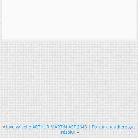
«
lave vaiselle ARTHUR MARTIN ASF 2645
|
Pb sur chaudiere gaz
[résolu]
»