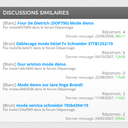
DISCUSSIONS SIMILAIRES
[Blanc]
Four De Dietrich (DOP790) Mode demo
Par invitebf07bffd dans le forum Dépannage
Réponses:
4
Dernier message:
22/08/2008,
08h11
[Brun]
Déblocage mode hôtel Tv Schneider 37TB1252/19
Par invite9e3e4cf1 dans le forum Dépannage
Réponses:
6
Dernier message:
04/10/2007,
12h58
[Blanc]
four ariston mode démo
Par invite1ddc04b0 dans le forum Dépannage
Réponses:
0
Dernier message:
22/08/2007,
17h49
[Blanc]
Mode demo sur lave linge Brandt
Par invitea3b630d4 dans le forum Dépannage
Réponses:
2
Dernier message:
11/08/2007,
11h02
[Brun]
mode service schneider 70tb4394/19
Par invite724af089 dans le forum Dépannage
Réponses:
2
Dernier message:
24/02/2007,
05h42