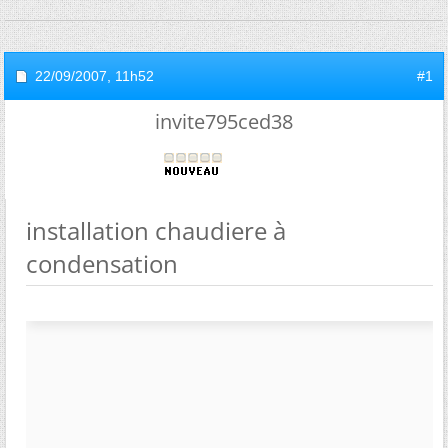
22/09/2007,
11h52
#1
invite795ced38
installation chaudiere à
condensation