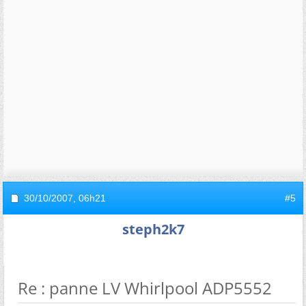
30/10/2007,
06h21
#5
steph2k7
Re : panne LV Whirlpool ADP5552