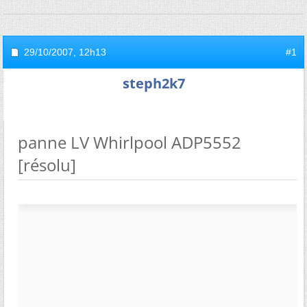
29/10/2007,
12h13
#1
steph2k7
panne LV Whirlpool ADP5552
[résolu]