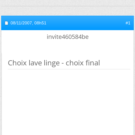
08/11/2007,
08h51
#1
invite460584be
Choix lave linge - choix final